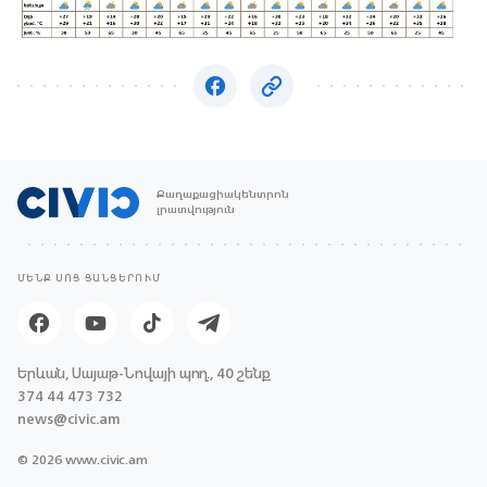
Քաղաքացիակենտրոն
լրատվություն
ՄԵՆՔ ՍՈՑ ՑԱՆՑԵՐՈՒՄ
Երևան, Սայաթ-Նովայի պող., 40 շենք
374 44 473 732
news@civic.am
© 2026 www.civic.am