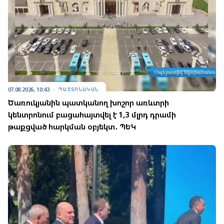
07.08.2026, 10:43
ՊԱՇՏՈՆԱԿԱՆ
Ծառուկյանին պատկանող խոշոր առևտրի
կենտրոնում բացահայտվել է 1,3 մլրդ դրամի
թաքցված հարկման օբյեկտ․ ՊԵԿ