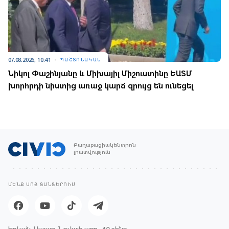
07.08.2026, 10:41
ՊԱՇՏՈՆԱԿԱՆ
Նիկոլ Փաշինյանը և Միխայիլ Միշուստինը ԵԱՏՄ
խորհրդի նիստից առաջ կարճ զրույց են ունեցել
Քաղաքացիակենտրոն
լրատվություն
ՄԵՆՔ ՍՈՑ ՑԱՆՑԵՐՈՒՄ