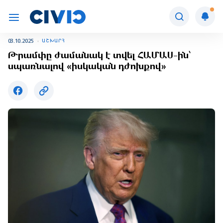
03.10.2025
ԱՇԽԱՐՀ
Թրամփը ժամանակ է տվել ՀԱՄԱՍ-ին՝
սպառնալով «իսկական դժոխքով»