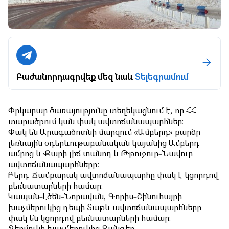
Բաժանորդագրվեք մեզ նաև
Տելեգրամում
Փրկարար ծառայությունը տեղեկացնում է, որ ՀՀ
տարածքում կան փակ ավտոճանապարհներ։
Փակ են Արագածոտնի մարզում «Ամբերդ» բարձր
լեռնային օդերևութաբանական կայանից Ամբերդ
ամրոց և Քարի լիճ տանող և Թթուջուր-Նավուր
ավտոճանապարհները:
Բերդ-Ճամբարակ ավտոճանապարհը փակ է կցորդով
բեռնատարների համար։
Կապան-Լծեն-Նորավան, Գորիս-Շինուհայրի
խաչմերուկից դեպի Տաթև ավտոճանապարհները
փակ են կցորդով բեռնատարների համար։