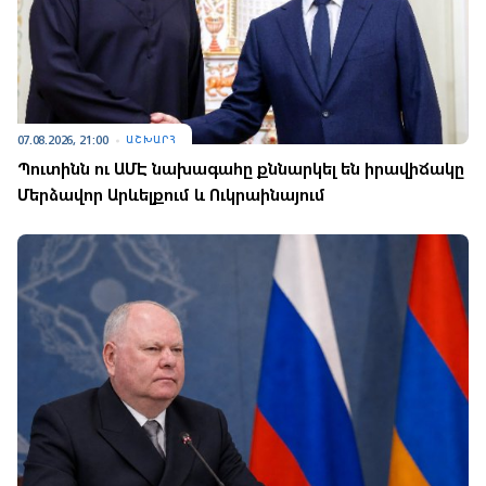
07.08.2026, 21:00
ԱՇԽԱՐՀ
Պուտինն ու ԱՄԷ նախագահը քննարկել են իրավիճակը
Մերձավոր Արևելքում և Ուկրաինայում