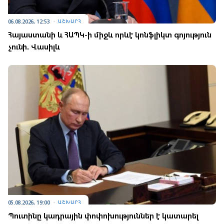
06.08.2026, 12:53
ԱՇԽԱՐՀ
Հայաստանի և ՀԱՊԿ-ի միջև որևէ կոնֆլիկտ գոյություն
չունի. Վասիլև
05.08.2026, 19:00
ԱՇԽԱՐՀ
Պուտինը կադրային փոփոխություններ է կատարել