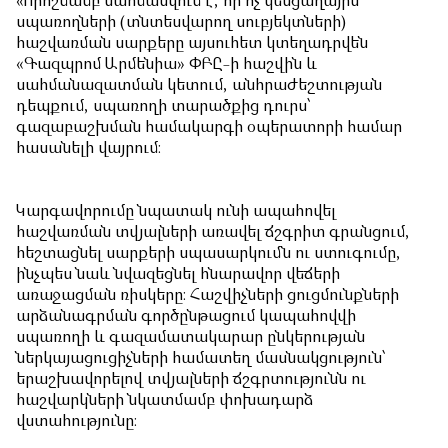
«Որոշմամբ սահմանվում է, որ ոչ կենցաղային
սպառողների (տնտեսվարող սուբյեկտների)
հաշվառման սարքերը այսուհետ կտեղադրվեն
«Գազպրոմ Արմենիա» ՓԲԸ-ի հաշվին և
սահմանազատման կետում, անհրաժեշտության
դեպքում, սպառողի տարածքից դուրս՝
գազաբաշխման համակարգի օպերատորի համար
հասանելի վայրում։
Կարգավորումը նպատակ ունի ապահովել
հաշվառման տվյալների առավել ճշգրիտ գրանցում,
հեշտացնել սարքերի սպասարկումն ու ստուգումը,
ինչպես նաև նվազեցնել հնարավոր վեճերի
առաջացման ռիսկերը։ Հաշվիչների ցուցմունքների
արձանագրման գործընթացում կապահովվի
սպառողի և գազամատակարար ընկերության
ներկայացուցիչների համատեղ մասնակցություն՝
երաշխավորելով տվյալների ճշգրտությունն ու
հաշվարկների նկատմամբ փոխադարձ
վստահությունը։