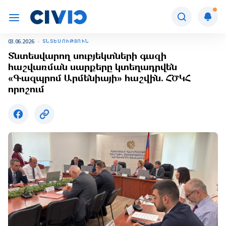
03.06.2026
ՏՆՏԵՍՈՒԹՅՈՒՆ
Տնտեսվարող սուբյեկտների գազի
հաշվառման սարքերը կտեղադրվեն
«Գազպրոմ Արմենիայի» հաշվին. ՀԾԿՀ
որոշում