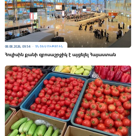
08.08.2026, 09:54
ՏՆՏԵՍՈՒԹՅՈՒՆ
Հուլիսին քանի զբոսաշրջիկ է այցելել Հայաստան