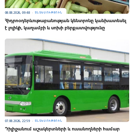
08.08.2026, 09:48
ՏՆՏԵՍՈՒԹՅՈՒՆ
Հիդրոօդերևութաբանության կենտրոնը կանխատեսել
է լոլիկի, կաղամբի և սոխի բերքատվությունը
07.08.2026, 22:59
ՏՆՏԵՍՈՒԹՅՈՒՆ
Դիլիջանում աշակերտների և ուսանողների համար