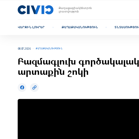
Քաղաքացիակենտրոն
լրատվություն
ՎԵՐՋԻՆ ԼՈՒՐԵՐ
ՔԱՂԱՔԱԿԱՆՈՒԹՅՈՒՆ
ՏՆՏԵՍՈՒԹՅՈՒ
08.07.2026
ՔԱՂԱՔԱԿԱՆՈՒԹՅՈՒՆ
Բազմագլուխ գործակալակ
արտաքին շոկի