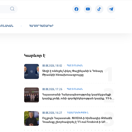
ՏՈՆԱԿԱՆ
ՀԱՂՈՐԴԱՇԱՐԵՐ
Կարևոր է
08.08.2026, 18:02
ՊԱՇՏՈՆԱԿԱՆ
Տեղի է ունեցել Նիկոլ Փաշինյանի և Դոնալդ
Թրամփի հեռախոսազրույցը
08.08.2026, 17:26
ՊԱՇՏՈՆԱԿԱՆ
Հայաստանի Հանրապետությունը կարեկցանքի
կարիք չունի, ունի գործընկերության կարիք․ ՀՀ-ն
վստահելի գործընկեր է
08.08.2026, 16:27
ՀԱՍԱՐԱԿՈՒԹՅՈՒՆ
Ողջույն Հայաստան. NVIDIA-ի հիմնադիր Ջենսեն
Հուանգը շնորհավորել է ՀՀ-ում Firebird-ի ԱԲ
գործարանի բացման առիթով