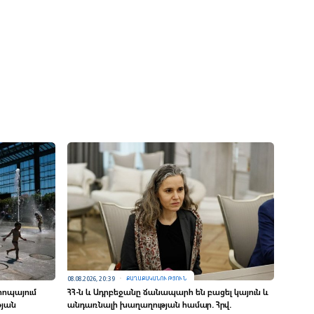
08.08.2026, 20:39
ՔԱՂԱՔԱԿԱՆՈՒԹՅՈՒՆ
վրոպայում
ՀՀ-ն և Ադրբեջանը ճանապարհ են բացել կայուն և
թյան
անդառնալի խաղաղության համար. Հրվ.