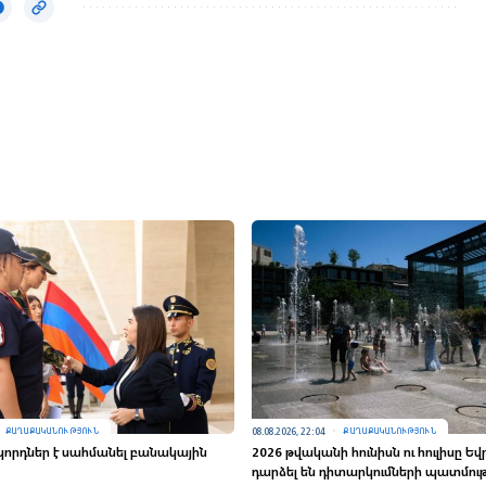
08.08.2026, 22:04
ՔԱՂԱՔԱԿԱՆՈՒԹՅՈՒՆ
ՔԱՂԱՔԱԿԱՆՈՒԹՅՈՒՆ
կորդներ է սահմանել բանակային
2026 թվականի հունիսն ու հուլիսը Ե
դարձել են դիտարկումների պատմու