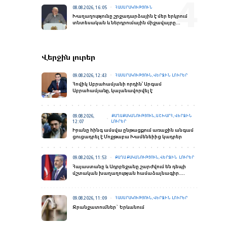
08.08.2026, 16:05
ՀԱՍԱՐԱԿՈՒԹՅՈՒՆ
Խաղաղությունը շրջադարձային է մեր երկրում
տնտեսական և ներդրումային միջավայրը
փոխելու տեսակետից. Փաշինյանի ելույթը
«Firebird AI»-ի բացման արարողությանը
Վերջին լուրեր
09.08.2026, 12:43
ՀԱՍԱՐԱԿՈՒԹՅՈՒՆ,ՎԵՐՋԻՆ ԼՈՒՐԵՐ
Հովիկ Աբրահամյանի որդին՝ Արգամ
Աբրահամյանը, կալանավորվել է
09.08.2026,
ՔԱՂԱՔԱԿԱՆՈՒԹՅՈՒՆ,ԱՇԽԱՐՀ,ՎԵՐՋԻՆ
12:07
ԼՈՒՐԵՐ
Իրանը հինգ ամսվա ընթացքում առաջին անգամ
ցուցադրել է Մոջթաբա Խամենեիից կադրեր
09.08.2026, 11:53
ՔԱՂԱՔԱԿԱՆՈՒԹՅՈՒՆ,ՎԵՐՋԻՆ ԼՈՒՐԵՐ
Հայաստանը և Ադրբեջանը շարժվում են դեպի
մշտական խաղաղության համաձայնագիր․
Ֆիդան
09.08.2026, 11:09
ՀԱՍԱՐԱԿՈՒԹՅՈՒՆ,ՎԵՐՋԻՆ ԼՈՒՐԵՐ
Ջրանջատումներ` Երևանում