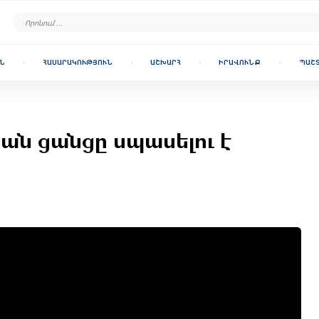
Ն
ՀԱՍԱՐԱԿՈՒԹՅՈՒՆ
ԱՇԽԱՐՀ
ԻՐԱՎՈՒՆՔ
ՊԱՇ
ան ցանցը սպասելու է