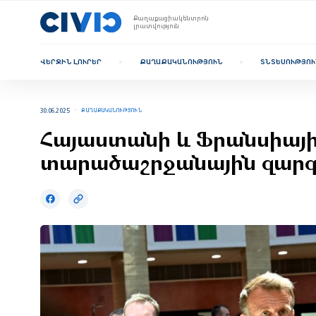
Քաղաքացիակենտրոն
լրատվություն
ՎԵՐՋԻՆ ԼՈՒՐԵՐ
ՔԱՂԱՔԱԿԱՆՈՒԹՅՈՒՆ
ՏՆՏԵՍՈՒԹՅՈՒ
30.06.2025
ՔԱՂԱՔԱԿԱՆՈՒԹՅՈՒՆ
Հայաստանի և Ֆրանսիայի
տարածաշրջանային զարգա