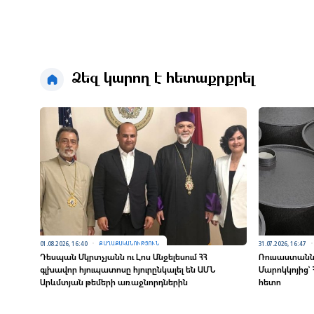
Ձեզ կարող է հետաքրքրել
01.08.2026, 16:40
31.07.2026, 16:47
ՔԱՂԱՔԱԿԱՆՈՒԹՅՈՒՆ
Դեսպան Մկրտչյանն ու Լոս Անջելեսում ՀՀ
Ռուսաստանն 
գլխավոր հյուպատոսը հյուրընկալել են ԱՄՆ
Մարոկկոյից
Արևմտյան թեմերի առաջնորդներին
հետո