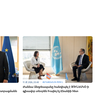
11.07.2026, 20:40
ՔԱՂԱՔԱԿԱՆՈՒԹՅՈՒՆ
Ժաննա Անդրեասյանը հանդիպել է ՅՈՒՆԵՍԿՕ-ի
 խորացմանն
գլխավոր տնօրեն Խալեդ Էլ-Էնանիի հետ