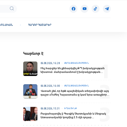
ՏՈՆԱԿԱՆ
ՀԱՂՈՐԴԱՇԱՐԵՐ
Կարևոր է
06.08.2026, 16:28
ՔԱՂԱՔԱԿԱՆՈՒԹՅՈՒՆ
Ինչ հարցեր են քննարկվել ՔՊ խմբակցության
նիստում․ մանրամասնում է խմբակցության
ղեկավարը
06.08.2026, 16:00
ՔԱՂԱՔԱԿԱՆՈՒԹՅՈՒՆ
Վստահ չեմ, որ եթե պալեմիկան տեղափոխվի այդ
դաշտ «Ուժեղ Հայաստան»-ը կամ նրա առաջնորդը
կշահեն․ Ալեքսանյան
06.08.2026, 15:31
ԻՐԱՎՈՒՆՔ
Բացահայտվել է Գագիկ Ծառուկյանի և Սեդրակ
Առուստամյանի կողմից 2.5 մլն դոլար
արժողության գույքի շորթման և առանձնապես
խոշոր չափերով փողերի լվացման դեպք