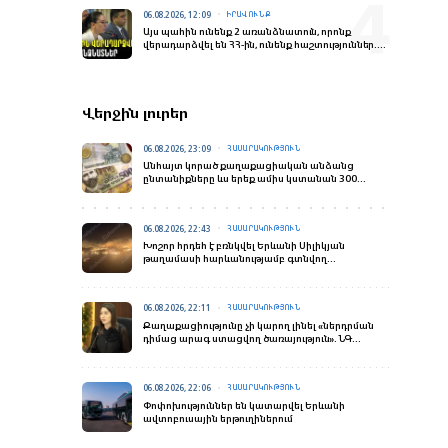
06.08.2026, 12:09
ԻՐԱՎՈՒՆՔ
Այս պահին ունենք 2 առանձնատուն, որոնք
վերադարձվել են ՀՀ-ին, ունենք հաշտություններ.
Գլխավոր դատախազ
Վերջին լուրեր
06.08.2026, 23:09
ՀԱՍԱՐԱԿՈՒԹՅՈՒՆ
Անհայտ կորած քաղաքացիական անձանց
ընտանիքները ևս երեք ամիս կստանան 300
հազար դրամ աջակցություն
06.08.2026, 22:43
ՀԱՍԱՐԱԿՈՒԹՅՈՒՆ
Խոշոր հրդեհ է բռնկվել Երևանի Սիլիկյան
թաղամասի հարևանությամբ գտնվող
աղբավայրում
06.08.2026, 22:11
ՀԱՍԱՐԱԿՈՒԹՅՈՒՆ
Քաղաքացիությունը չի կարող լինել «ներդրման
դիմաց արագ ստացվող ծառայություն». ՆԳ
նախարար
06.08.2026, 22:06
ՀԱՍԱՐԱԿՈՒԹՅՈՒՆ
Փոփոխություններ են կատարվել Երևանի
ավտոբուսային երթուղիներում