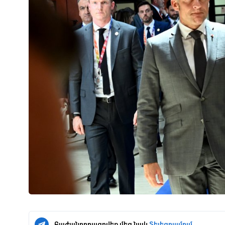
Բաժանորդագրվեք մեզ նաև
Տելեգրամում