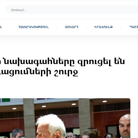
Ն
ՀԱՍԱՐԱԿՈՒԹՅՈՒՆ
ԱՇԽԱՐՀ
ԻՐԱՎՈՒՆՔ
ՊԱՇ
 նախագահները զրուցել են
ցումների շուրջ