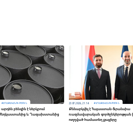
23.07.2026, 21:14
ՔԱՂԱՔԱԿԱՆՈՒԹՅՈՒՆ
ՔԱՂԱՔԱԿԱՆՈՒԹՅՈՒՆ
արդեն բենզին է ներկրում
Քննարկվել է Հայաստան-Ֆրանսիա
՝ Հնդկաստանից և Ղազախստանից
ռազմավարական գործընկերության
ուղղված համատեղ քայլերը