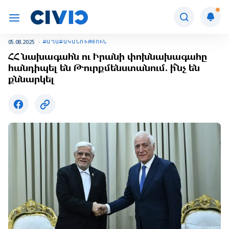
05.08.2025
ՔԱՂԱՔԱԿԱՆՈՒԹՅՈՒՆ
ՀՀ նախագահն ու Իրանի փոխնախագահը
հանդիպել են Թուրքմենստանում. ի՞նչ են
քննարկել