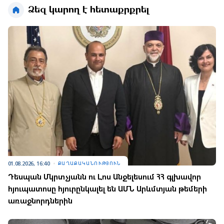
Ձեզ կարող է հետաքրքրել
01.08.2026, 16:40
ՔԱՂԱՔԱԿԱՆՈՒԹՅՈՒՆ
Դեսպան Մկրտչյանն ու Լոս Անջելեսում ՀՀ գլխավոր
հյուպատոսը հյուրընկալել են ԱՄՆ Արևմտյան թեմերի
առաջնորդներին