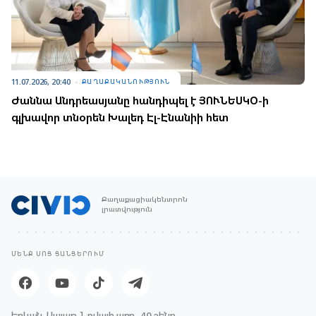
11.07.2026, 20:40
ՔԱՂԱՔԱԿԱՆՈՒԹՅՈՒՆ
Ժաննա Անդրեասյանը հանդիպել է ՅՈՒՆԵՍԿՕ-ի
գլխավոր տնօրեն Խալեդ Էլ-Էնանիի հետ
Քաղաքացիակենտրոն
լրատվություն
ՄԵՆՔ ՍՈՑ ՑԱՆՑԵՐՈՒՄ
Երևան, Սայաթ-Նովայի պող., 40 շենք