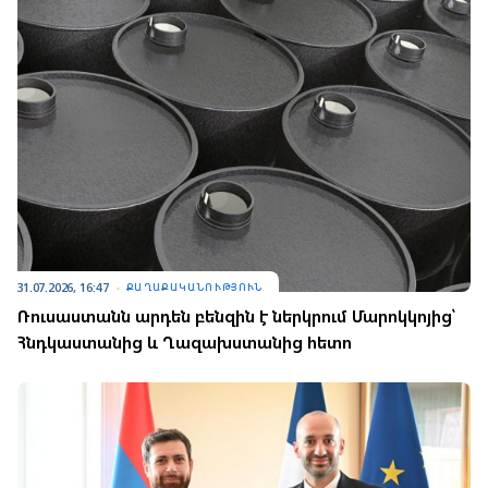
31.07.2026, 16:47
ՔԱՂԱՔԱԿԱՆՈՒԹՅՈՒՆ
Ռուսաստանն արդեն բենզին է ներկրում Մարոկկոյից՝
Հնդկաստանից և Ղազախստանից հետո