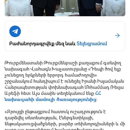
Բաժանորդագրվեք մեզ նաև
Տելեգրամում
Թուրքմենստանի Թուրքմենբաշի քաղաքում գտնվող
նախագահ Վահագն Խաչատուրյանը «Դեպի ծով ելք
չունեցող երկրների երրորդ համաժողովի»
շրջանակում հանդիպում է ունեցել Իրանի Իսլամական
Հանրապետության փոխնախագահ Մոհամմադ Ռեզա
Արեֆի հետ։ Այս մասին տեղեկանում ենք
ՀՀ
նախագահի մամուլի ծառայությունից
։
«Զրույցի ընթացքում հատուկ ուշադրություն է
դարձվել տնտեսության, էներգետիկայի,
ենթակառուցվածքների, բարձր տեխնոլոգիաների և մի