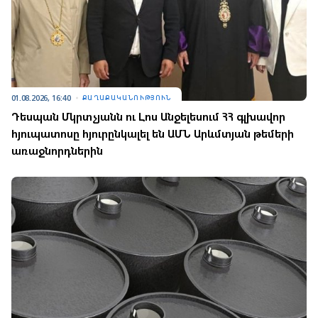
01.08.2026, 16:40
ՔԱՂԱՔԱԿԱՆՈՒԹՅՈՒՆ
Դեսպան Մկրտչյանն ու Լոս Անջելեսում ՀՀ գլխավոր
հյուպատոսը հյուրընկալել են ԱՄՆ Արևմտյան թեմերի
առաջնորդներին