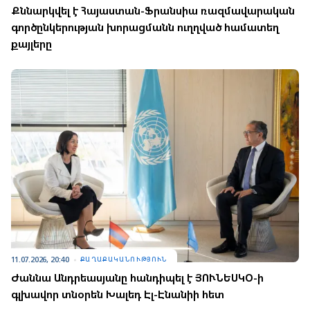
Քննարկվել է Հայաստան-Ֆրանսիա ռազմավարական
գործընկերության խորացմանն ուղղված համատեղ
քայլերը
11.07.2026, 20:40
ՔԱՂԱՔԱԿԱՆՈՒԹՅՈՒՆ
Ժաննա Անդրեասյանը հանդիպել է ՅՈՒՆԵՍԿՕ-ի
գլխավոր տնօրեն Խալեդ Էլ-Էնանիի հետ