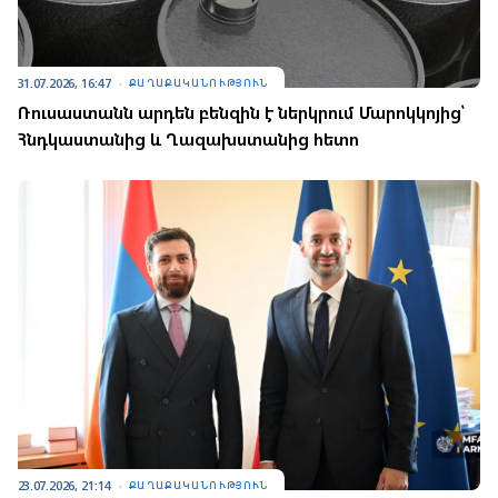
31.07.2026, 16:47
ՔԱՂԱՔԱԿԱՆՈՒԹՅՈՒՆ
Ռուսաստանն արդեն բենզին է ներկրում Մարոկկոյից՝
Հնդկաստանից և Ղազախստանից հետո
23.07.2026, 21:14
ՔԱՂԱՔԱԿԱՆՈՒԹՅՈՒՆ