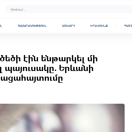
Ն
ՀԱՍԱՐԱԿՈՒԹՅՈՒՆ
ԱՇԽԱՐՀ
ԻՐԱՎՈՒՆՔ
ՊԱՇ
ծեծի էին ենթարկել մի
 պայուսակը. Երևանի
բացահայտումը