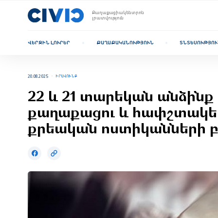
Քաղաքացիակենտրոն
լրատվություն
ՎԵՐՋԻՆ ԼՈՒՐԵՐ
ՔԱՂԱՔԱԿԱՆՈՒԹՅՈՒՆ
ՏՆՏԵՍՈՒԹՅՈՒ
20.08.2025
ԻՐԱՎՈՒՆՔ
22 և 21 տարեկան անձինք 
քաղաքացու և հափշտակել
քրեական ոստիկանների 