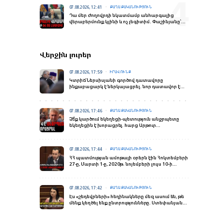
07.08.2026, 12:41
ՔԱՂԱՔԱԿԱՆՈՒԹՅՈՒՆ
Դա մեր ժողովրդի նկատմամբ անհարգալից
վերաբերմունք կլինի և ոչ լեգիտիմ․ Փաշինյանը՝
ԵՄ-ԵՏՄ հարցով հանրաքվե անցկացնելու մասին
Վերջին լուրեր
07.08.2026, 17:59
ԻՐԱՎՈՒՆՔ
Կտրիճ Ներսիսյանի գործով դատավորը
ինքաբացարկ է ներկայացրել․ նոր դատավոր է
նշանակվելու
07.08.2026, 17:46
ՔԱՂԱՔԱԿԱՆՈՒԹՅՈՒՆ
Չե՞ք կարծում եկեղեցի-պետություն անջրպետը
եկեղեցին է խորացրել. հարց Արթուր
Խաչատրյանին
07.08.2026, 17:44
ՔԱՂԱՔԱԿԱՆՈՒԹՅՈՒՆ
ՀՀ պատմության ամոթալի օրերն էին Հոկտեմբերի
27-ը, Մարտի 1-ը, 2020թ. նոյեմբերի լույս 10-ի
գիշերը. Կոնջորյան
07.08.2026, 17:42
ՔԱՂԱՔԱԿԱՆՈՒԹՅՈՒՆ
Էս «շեդեվրների» հեղինակները մեզ ասում են, թե
մենք կեղծել ենք ընտրությունները. Ստեփանյանը
բազմաթիվ փաստեր հիշեցրեց