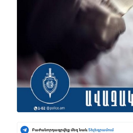
Բաժանորդագրվեք մեզ նաև
Տելեգրամում