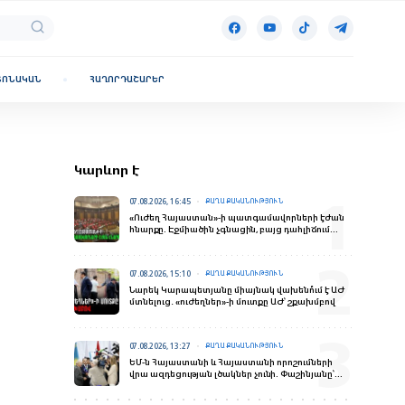
ՏՈՆԱԿԱՆ
ՀԱՂՈՐԴԱՇԱՐԵՐ
Կարևոր է
07.08.2026, 16:45
ՔԱՂԱՔԱԿԱՆՈՒԹՅՈՒՆ
«Ուժեղ Հայաստան»-ի պատգամավորների էժան
հնարքը. Էջմիածին չգնացին, բայց դահլիճում
«ներկայություն» ապահովեցին
07.08.2026, 15:10
ՔԱՂԱՔԱԿԱՆՈՒԹՅՈՒՆ
Նարեկ Կարապետյանը միայնակ վախենո՞ւմ է ԱԺ
մտնելուց․ «ուժեղներ»-ի մուտքը ԱԺ՝ շքախմբով
07.08.2026, 13:27
ՔԱՂԱՔԱԿԱՆՈՒԹՅՈՒՆ
ԵՄ-ն Հայաստանի և Հայաստանի որոշումների
վրա ազդեցության լծակներ չունի. Փաշինյանը՝
ռուս լրագրողներին