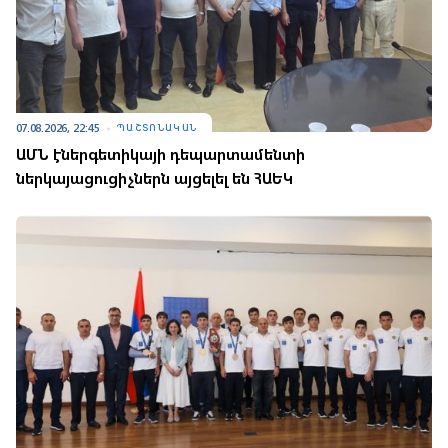
07.08.2026, 22:45
ՊԱՇՏՈՆԱԿԱՆ
ԱՄՆ էներգետիկայի դեպարտամենտի
ներկայացուցիչներն այցելել են ՀԱԵԿ