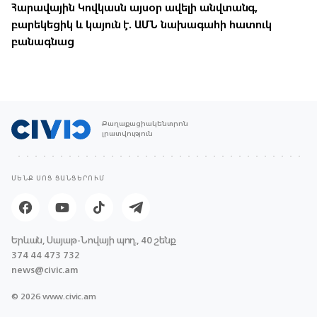
Հարավային Կովկասն այսօր ավելի անվտանգ,
բարեկեցիկ և կայուն է. ԱՄՆ նախագահի հատուկ
բանագնաց
Քաղաքացիակենտրոն
լրատվություն
ՄԵՆՔ ՍՈՑ ՑԱՆՑԵՐՈՒՄ
Երևան, Սայաթ-Նովայի պող., 40 շենք
374 44 473 732
news@civic.am
© 2026 www.civic.am