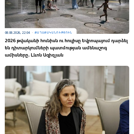
08.08.2026, 22:04
ՔԱՂԱՔԱԿԱՆՈՒԹՅՈՒՆ
2026 թվականի հունիսն ու հուլիսը Եվրոպայում դարձել
են դիտարկումների պատմության ամենաշոգ
ամիսները․ Լևոն Ազիզյան