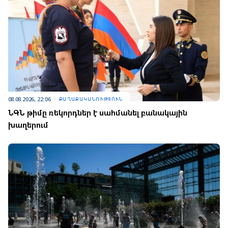
08.08.2026, 22:06
ՔԱՂԱՔԱԿԱՆՈՒԹՅՈՒՆ
ՆԳՆ թիմը ռեկորդներ է սահմանել բանակային
խաղերում