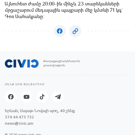
Այնուհետ ժամը 20:00-ին մինչև 23 տարեկանների
մրցաշարում մեդալային պայքարի մեջ կմտնի 71 կգ`
Գոռ Սահակյանը:
Քաղաքացիակենտրոն
լրատվություն
ՄԵՆՔ ՍՈՑ ՑԱՆՑԵՐՈՒՄ
Երևան, Սայաթ-Նովայի պող., 40 շենք
374 44 473 732
news@civic.am
© 2026 www.civic.am