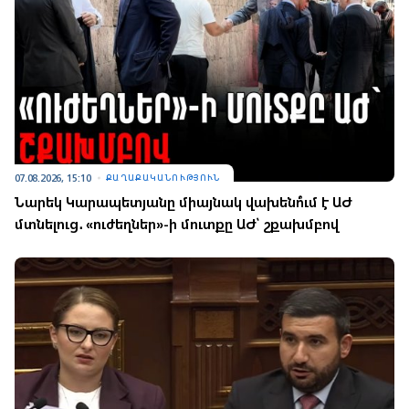
07.08.2026, 15:10
ՔԱՂԱՔԱԿԱՆՈՒԹՅՈՒՆ
Նարեկ Կարապետյանը միայնակ վախենո՞ւմ է ԱԺ
մտնելուց․ «ուժեղներ»-ի մուտքը ԱԺ՝ շքախմբով