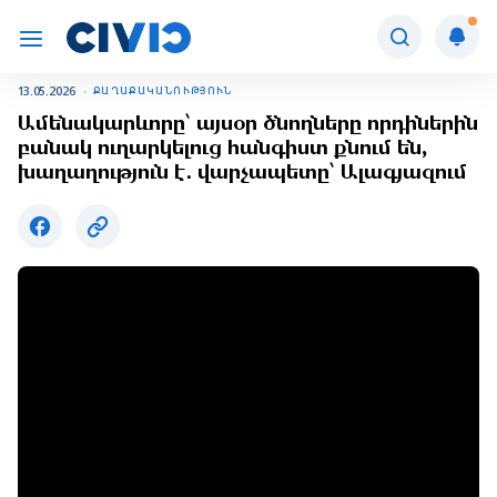
13.05.2026
ՔԱՂԱՔԱԿԱՆՈՒԹՅՈՒՆ
Ամենակարևորը՝ այսօր ծնողները որդիներին
բանակ ուղարկելուց հանգիստ քնում են,
խաղաղություն է․ վարչապետը՝ Ալագյազում