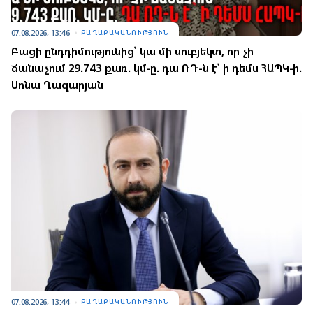
07.08.2026, 13:46
ՔԱՂԱՔԱԿԱՆՈՒԹՅՈՒՆ
Բացի ընդդիմությունից՝ կա մի սուբյեկտ, որ չի
ճանաչում 29.743 քառ. կմ-ը. դա ՌԴ-ն է՝ ի դեմս ՀԱՊԿ-ի.
Սոնա Ղազարյան
07.08.2026, 13:44
ՔԱՂԱՔԱԿԱՆՈՒԹՅՈՒՆ