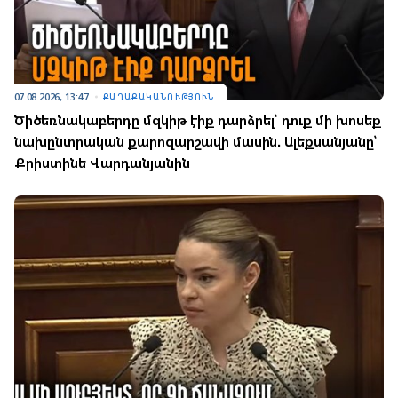
07.08.2026, 13:47
ՔԱՂԱՔԱԿԱՆՈՒԹՅՈՒՆ
Ծիծեռնակաբերդը մզկիթ էիք դարձրել՝ դուք մի խոսեք
նախընտրական քարոզարշավի մասին. Ալեքսանյանը՝
Քրիստինե Վարդանյանին