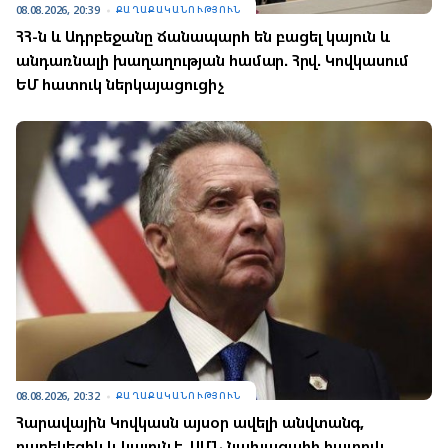
08.08.2026, 20:39
ՔԱՂԱՔԱԿԱՆՈՒԹՅՈՒՆ
ՀՀ-ն և Ադրբեջանը ճանապարհ են բացել կայուն և
անդառնալի խաղաղության համար. Հրվ. Կովկասում
ԵՄ հատուկ ներկայացուցիչ
08.08.2026, 20:32
ՔԱՂԱՔԱԿԱՆՈՒԹՅՈՒՆ
Հարավային Կովկասն այսօր ավելի անվտանգ,
բարեկեցիկ և կայուն է. ԱՄՆ նախագահի հատուկ