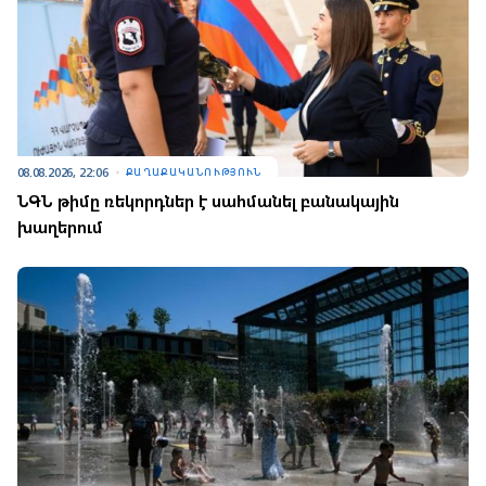
08.08.2026, 22:06
ՔԱՂԱՔԱԿԱՆՈՒԹՅՈՒՆ
ՆԳՆ թիմը ռեկորդներ է սահմանել բանակային
խաղերում