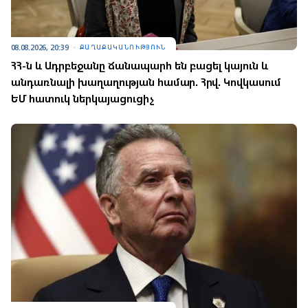
08.08.2026, 20:39
ՔԱՂԱՔԱԿԱՆՈՒԹՅՈՒՆ
ՀՀ-ն և Ադրբեջանը ճանապարհ են բացել կայուն և
անդառնալի խաղաղության համար. Հրվ. Կովկասում
ԵՄ հատուկ ներկայացուցիչ