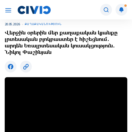
20.05.2026
ՔԱՂԱՔԱԿԱՆՈՒԹՅՈՒՆ
Վերջին օրերին մեր քաղաքական կյանքը
լրտեսական բլոկբաստեր է հիշեցնում․
արդեն Եռալրտեսական կուսակցություն․
Նիկոլ Փաշինյան