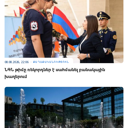
08.08.2026, 22:06
ՔԱՂԱՔԱԿԱՆՈՒԹՅՈՒՆ
ՆԳՆ թիմը ռեկորդներ է սահմանել բանակային
խաղերում