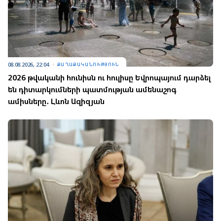
08.08.2026, 22:04
ՔԱՂԱՔԱԿԱՆՈՒԹՅՈՒՆ
2026 թվականի հունիսն ու հուլիսը Եվրոպայում դարձել
են դիտարկումների պատմության ամենաշոգ
ամիսները․ Լևոն Ազիզյան