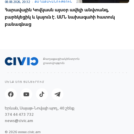
08.08.2026, 20:32
ՔԱՂԱՔԱԿԱՆՈՒԹՅՈՒՆ
Հարավային Կովկասն այսօր ավելի անվտանգ,
բարեկեցիկ և կայուն է. ԱՄՆ նախագահի հատուկ
բանագնաց
Քաղաքացիակենտրոն
լրատվություն
ՄԵՆՔ ՍՈՑ ՑԱՆՑԵՐՈՒՄ
Երևան, Սայաթ-Նովայի պող., 40 շենք
374 44 473 732
news@civic.am
© 2026 www.civic.am