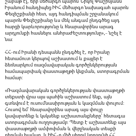
շաբաթ էլ, երբ մեծարգո պարոն Նիկոլ Փաշինյանն
Իրանում հանդիպեց ԻԻՀ մեծարգո նախագահ պարոն
Փեզեշքիանի հետ, այդ հանդիպման շրջանակում
պարոն Փեզեշքիանը ևս մեկ անգամ ընդգծեց այդ
հարցի կարևորությունը և հնարավորինս արագ
արդյունքի հասնելու անհրաժեշտությունը»,- նշել է
նա։
ՀՀ-ում Իրանի դեսպանն ընդգծել է, որ Իրանը
հետամուտ կերպով աշխատում և քայլեր է
ձեռնարկում ռազմավարական գործընկերության
համապարփակ փաստաթղթի կնքման, ստորագրման
համար:
«Ռազմավարական գործընկերության փաստաթղթի
տեքստի վրա այս պահին աշխատում ենք, այն
գտնվում է ուսումնասիրության և կազմման փուլում:
Հուսով եմ՝ հնարավորինս արագ այս փուլը
կավարտենք և կսկսենք աշխատանքները՝ հետագա
ստորագրման ուղղությամբ։ Պետք է աշխատենք այս
փաստաթղթի ամփոփման և վերջնական տեսքի
բերման համար, և ԻԻՀ-ը մեծ սիրով կողջունի ՀՀ