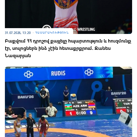
31.07.2026, 13:20
ՀԱՍԱՐԱԿՈՒԹՅՈՒՆ
Բաքվում ՀՀ դրոշով քայլելը հպարտություն և հուզմունք
էր, սուլոցներն ինձ չէին հետաքրքրում. Ջանես
Նազարյան