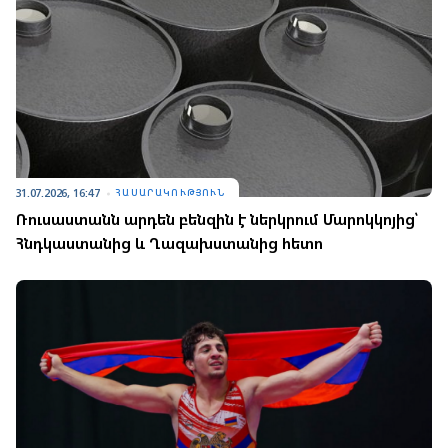
31.07.2026, 16:47
ՀԱՍԱՐԱԿՈՒԹՅՈՒՆ
Ռուսաստանն արդեն բենզին է ներկրում Մարոկկոյից՝
Հնդկաստանից և Ղազախստանից հետո