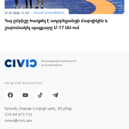
31.07.2026, 11:54
ՀԱՍԱՐԱԿՈՒԹՅՈՒՆ
Հայ ըմբիշը հաղթել է ադրբեջանցի մարզիկին և
շարունակել պայքարը Մ-17 ԱԱ-ում
Քաղաքացիակենտրոն
լրատվություն
ՄԵՆՔ ՍՈՑ ՑԱՆՑԵՐՈՒՄ
Երևան, Սայաթ-Նովայի պող., 40 շենք
374 44 473 732
news@civic.am