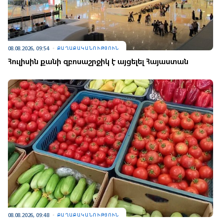
08.08.2026, 09:54
ՔԱՂԱՔԱԿԱՆՈՒԹՅՈՒՆ
Հուլիսին քանի զբոսաշրջիկ է այցելել Հայաստան
08.08.2026, 09:48
ՔԱՂԱՔԱԿԱՆՈՒԹՅՈՒՆ