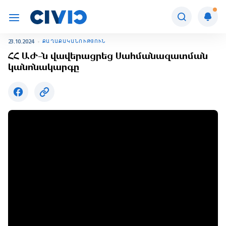
23.10.2024
ՔԱՂԱՔԱԿԱՆՈՒԹՅՈՒՆ
ՀՀ ԱԺ-ն վավերացրեց Սահմանազատման
կանոնակարգը