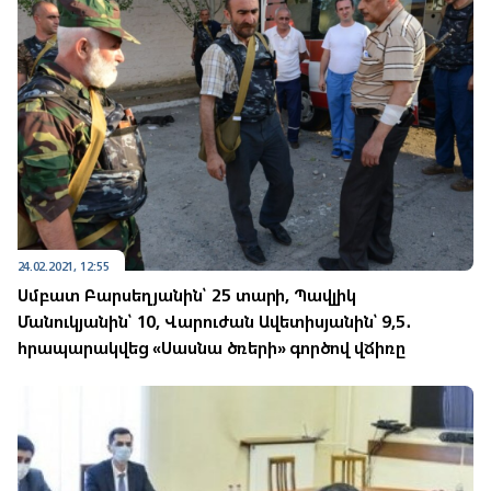
24.02.2021, 12:55
Սմբատ Բարսեղյանին՝ 25 տարի, Պավլիկ
Մանուկյանին՝ 10, Վարուժան Ավետիսյանին՝ 9,5․
հրապարակվեց «Սասնա ծռերի» գործով վճիռը