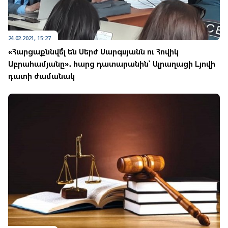
24.02.2021, 15:27
«Հարցաքննվե՞լ են Սերժ Սարգսյանն ու Հովիկ
Աբրահամյանը»․ հարց դատարանին՝ Ալրաղացի Լյովի
դատի ժամանակ