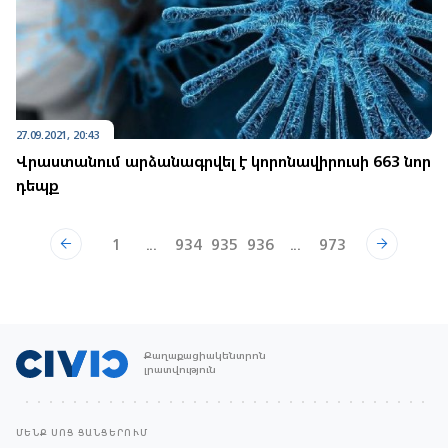
27.09.2021, 20:43
Վրաստանում արձանագրվել է կորոնավիրուսի 663 նոր
դեպք
1
...
934
935
936
...
973
Քաղաքացիակենտրոն
լրատվություն
ՄԵՆՔ ՍՈՑ ՑԱՆՑԵՐՈՒՄ