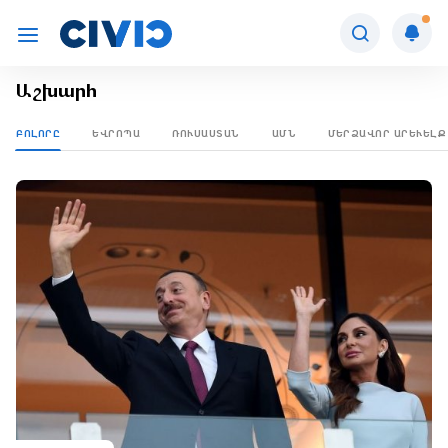
Աշխարհ
ԲՈԼՈՐԸ
ԵՎՐՈՊԱ
ՌՈՒՍԱՍՏԱՆ
ԱՄՆ
ՄԵՐՁԱՎՈՐ ԱՐԵՒԵԼՔ