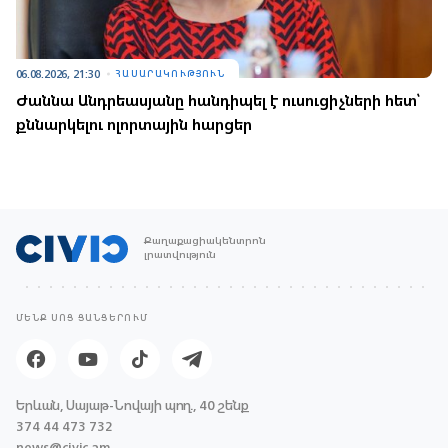
06.08.2026, 21:30
ՀԱՍԱՐԱԿՈՒԹՅՈՒՆ
Ժաննա Անդրեասյանը հանդիպել է ուսուցիչների հետ՝
քննարկելու ոլորտային հարցեր
Քաղաքացիակենտրոն
լրատվություն
ՄԵՆՔ ՍՈՑ ՑԱՆՑԵՐՈՒՄ
Երևան, Սայաթ-Նովայի պող., 40 շենք
374 44 473 732
news@civic.am