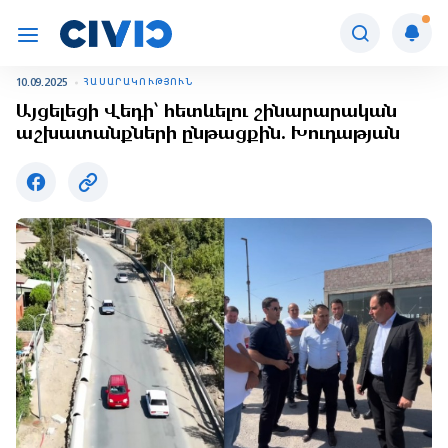
10.09.2025
ՀԱՍԱՐԱԿՈՒԹՅՈՒՆ
Այցելեցի Վեդի՝ հետևելու շինարարական
աշխատանքների ընթացքին. Խուդաթյան