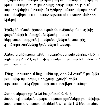
«Ղարս» մասնաճյուղը օրենքով սահմանված կարգով
իրականացնելու է լրացուցիչ հերթապահություն՝
սպառողների անխափան էլեկտրամատակարարումն
ապահովելու և անվտանգության նկատառումներից
ելնելով:
Դիմել ենք նաև իրավապահ մարմիններին բաշխիչ
կայանների և սնուցման կետերի մոտ
հերթապահություն իրականացնելու և սադրիչ
գործողությունները կանխելու համար:
Անկախ միջոցառումների կազմակերպիչներից, ՀԷՑ-ը
այլևս գործում է օրենքի գերակայությամբ և հանուն ՀՀ
քաղաքացու:
Մենք աշխատում ենք ամեն օր, օրը 24 ժամ՝ Գյումրին
լուսավոր պահելու, մեր քաղաքացիներին
արժանավայել միջավայր ապահովելու համար:
Շնորհակալություն եմ հայտնում ՀԷՑ-ի
մասնագիտական պարտականությունները բարեխիղճ
կատարող աշխատակիցներին»,- գրել է Մինասյանը: