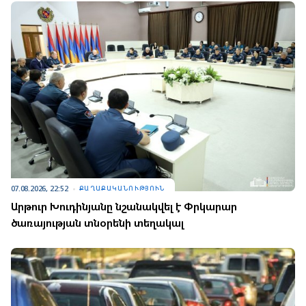
07.08.2026, 22:52
ՔԱՂԱՔԱԿԱՆՈՒԹՅՈՒՆ
Արթուր Խուդինյանը նշանակվել է Փրկարար
ծառայության տնօրենի տեղակալ