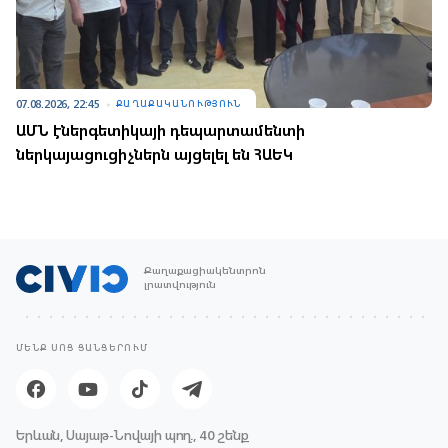
07.08.2026, 22:45
ՔԱՂԱՔԱԿԱՆՈՒԹՅՈՒՆ
ԱՄՆ էներգետիկայի դեպարտամենտի
ներկայացուցիչներն այցելել են ՀԱԵԿ
Քաղաքացիակենտրոն
լրատվություն
ՄԵՆՔ ՍՈՑ ՑԱՆՑԵՐՈՒՄ
Երևան, Սայաթ-Նովայի պող., 40 շենք