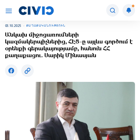
03.10.2025
ՔԱՂԱՔԱԿԱՆՈՒԹՅՈՒՆ
Անկախ միջոցառումների
կազմակերպիչներից, ՀԷՑ-ը այլևս գործում է
օրենքի գերակայությամբ, հանուն ՀՀ
քաղաքացու․ Սարիկ Մինասյան