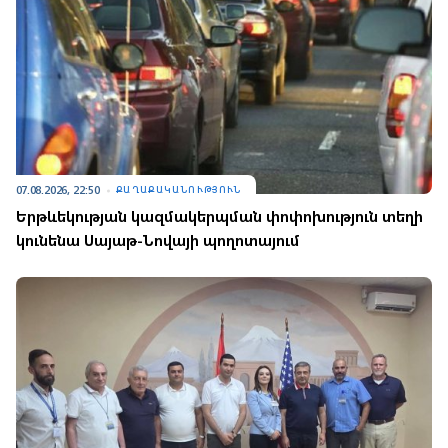
07.08.2026, 22:50
ՔԱՂԱՔԱԿԱՆՈՒԹՅՈՒՆ
Երթևեկության կազմակերպման փոփոխություն տեղի
կունենա Սայաթ-Նովայի պողոտայում