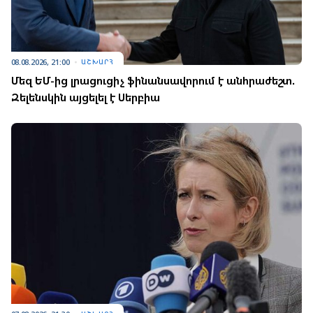
08.08.2026, 21:00
ԱՇԽԱՐՀ
Մեզ ԵՄ-ից լրացուցիչ ֆինանսավորում է անհրաժեշտ.
Զելենսկին այցելել է Սերբիա