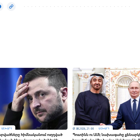
07.08.2026, 21:00
ԱՇԽԱՐՀ
ԱՇԽԱՐՀ
րվածները հիմնականում ուղղված
Պուտինն ու ԱՄԷ նախագահը քննարկե