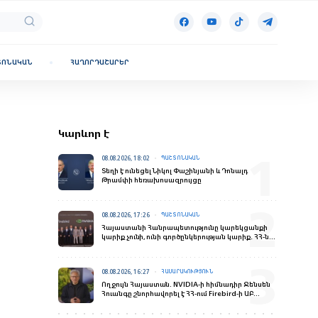
ՏՈՆԱԿԱՆ
ՀԱՂՈՐԴԱՇԱՐԵՐ
Կարևոր է
08.08.2026, 18:02
ՊԱՇՏՈՆԱԿԱՆ
Տեղի է ունեցել Նիկոլ Փաշինյանի և Դոնալդ
Թրամփի հեռախոսազրույցը
08.08.2026, 17:26
ՊԱՇՏՈՆԱԿԱՆ
Հայաստանի Հանրապետությունը կարեկցանքի
կարիք չունի, ունի գործընկերության կարիք․ ՀՀ-ն
վստահելի գործընկեր է
08.08.2026, 16:27
ՀԱՍԱՐԱԿՈՒԹՅՈՒՆ
Ողջույն Հայաստան. NVIDIA-ի հիմնադիր Ջենսեն
Հուանգը շնորհավորել է ՀՀ-ում Firebird-ի ԱԲ
գործարանի բացման առիթով