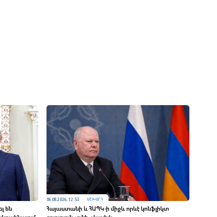
06.08.2026, 12:53
ԱՇԽԱՐՀ
լ են
Հայաստանի և ՀԱՊԿ-ի միջև որևէ կոնֆլիկտ