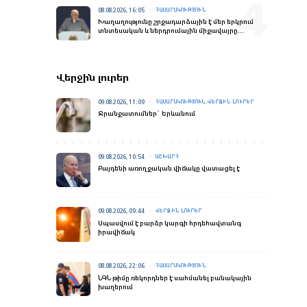
08.08.2026, 16:05
ՀԱՍԱՐԱԿՈՒԹՅՈՒՆ
Խաղաղությունը շրջադարձային է մեր երկրում
տնտեսական և ներդրումային միջավայրը
փոխելու տեսակետից. Փաշինյանի ելույթը
«Firebird AI»-ի բացման արարողությանը
Վերջին լուրեր
09.08.2026, 11:09
ՀԱՍԱՐԱԿՈՒԹՅՈՒՆ,ՎԵՐՋԻՆ ԼՈՒՐԵՐ
Ջրանջատումներ` Երևանում
09.08.2026, 10:54
ԱՇԽԱՐՀ
Բայդենի առողջական վիճակը վատացել է
09.08.2026, 09:44
ՎԵՐՋԻՆ ԼՈՒՐԵՐ
Սպասվում է բարձր կարգի հրդեհավտանգ
իրավիճակ
08.08.2026, 22:06
ՀԱՍԱՐԱԿՈՒԹՅՈՒՆ
ՆԳՆ թիմը ռեկորդներ է սահմանել բանակային
խաղերում