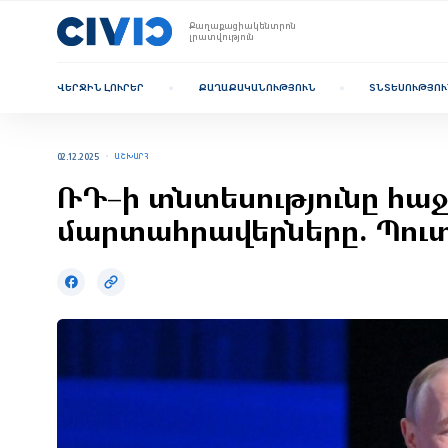
Քաղաքացիակենտրոն
լրատվություն
ՎԵՐՋԻՆ ԼՈՒՐԵՐ
ՔԱՂԱՔԱԿԱՆՈՒԹՅՈՒՆ
ՏՆՏԵՍՈՒԹՅՈՒ
02.12.2025
ԱՇԽԱՐՀ
ՌԴ–ի տնտեսությունը հա
մարտահրավերները. Պու