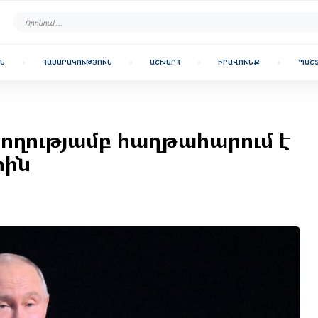
Ն
ՀԱՍԱՐԱԿՈՒԹՅՈՒՆ
ԱՇԽԱՐՀ
ԻՐԱՎՈՒՆՔ
ՊԱՇ
ջողությամբ հաղթահարում է
տին