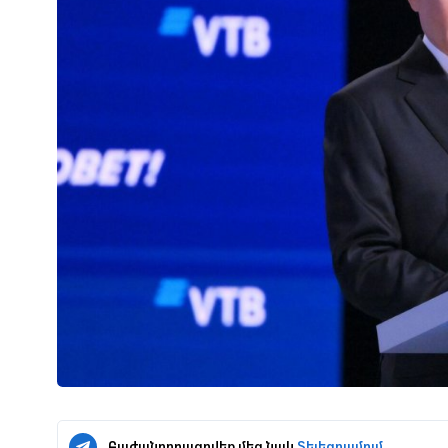
Բաժանորդագրվեք մեզ նաև
Տելեգրամում