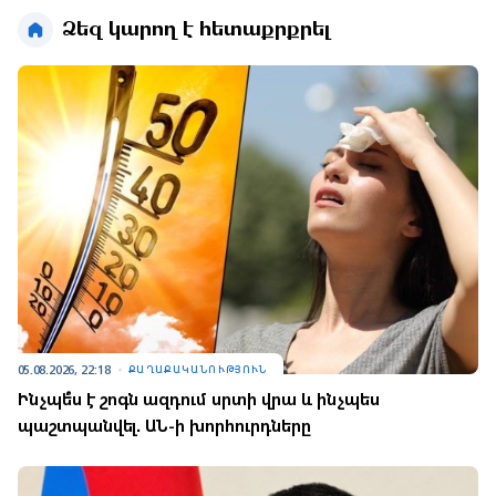
Ձեզ կարող է հետաքրքրել
05.08.2026, 22:18
ՔԱՂԱՔԱԿԱՆՈՒԹՅՈՒՆ
Ինչպե՞ս է շոգն ազդում սրտի վրա և ինչպես
պաշտպանվել. ԱՆ-ի խորհուրդները