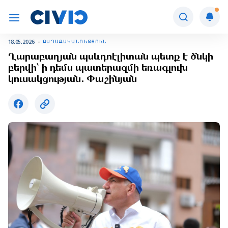
18.05.2026
ՔԱՂԱՔԱԿԱՆՈՒԹՅՈՒՆ
Ղարաբաղյան պսևդոէլիտան պետք է ծնկի
բերվի՝ ի դեմս պատերազմի եռագլուխ
կուսակցության․ Փաշինյան