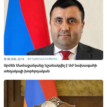
05.08.2026, 22:14
ՔԱՂԱՔԱԿԱՆՈՒԹՅՈՒՆ
Արմեն Մամաջանյանը նշանակվել է ԱԺ նախագահի
տեղակալի խորհրդական