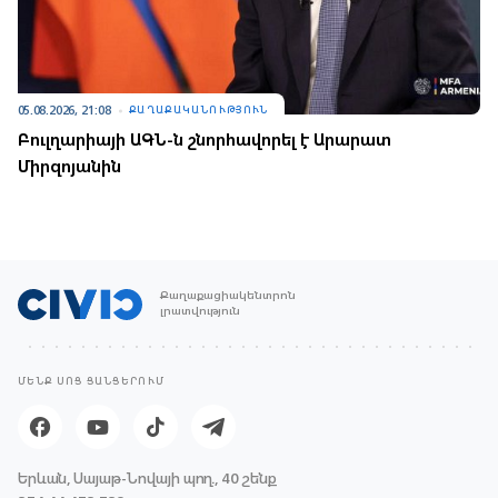
05.08.2026, 21:08
ՔԱՂԱՔԱԿԱՆՈՒԹՅՈՒՆ
Բուլղարիայի ԱԳՆ-ն շնորհավորել է Արարատ
Միրզոյանին
Քաղաքացիակենտրոն
լրատվություն
ՄԵՆՔ ՍՈՑ ՑԱՆՑԵՐՈՒՄ
Երևան, Սայաթ-Նովայի պող., 40 շենք