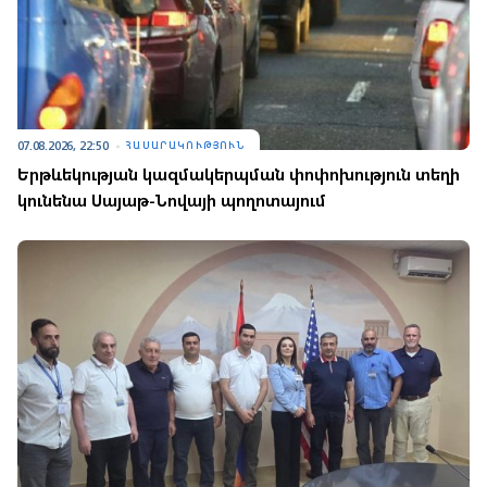
07.08.2026, 22:50
ՀԱՍԱՐԱԿՈՒԹՅՈՒՆ
Երթևեկության կազմակերպման փոփոխություն տեղի
կունենա Սայաթ-Նովայի պողոտայում