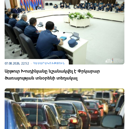
07.08.2026, 22:52
ՀԱՍԱՐԱԿՈՒԹՅՈՒՆ
Արթուր Խուդինյանը նշանակվել է Փրկարար
ծառայության տնօրենի տեղակալ