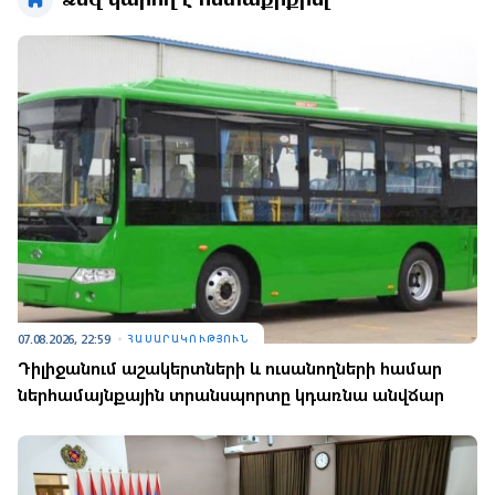
Ձեզ կարող է հետաքրքրել
07.08.2026, 22:59
ՀԱՍԱՐԱԿՈՒԹՅՈՒՆ
Դիլիջանում աշակերտների և ուսանողների համար
ներհամայնքային տրանսպորտը կդառնա անվճար