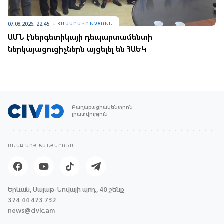
07.08.2026, 22:45
ՀԱՍԱՐԱԿՈՒԹՅՈՒՆ
ԱՄՆ էներգետիկայի դեպարտամենտի
ներկայացուցիչներն այցելել են ՀԱԵԿ
Քաղաքացիակենտրոն
լրատվություն
ՄԵՆՔ ՍՈՑ ՑԱՆՑԵՐՈՒՄ
Երևան, Սայաթ-Նովայի պող., 40 շենք
374 44 473 732
news@civic.am