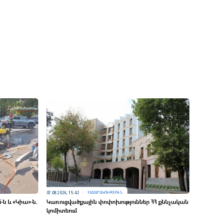
07.08.2026, 15:42
ՀԱՍԱՐԱԿՈՒԹՅՈՒՆ
ն և «Կիա»-ն.
Կառուցվածքային փոփոխություններ ՀՀ քննչական
կոմիտեում