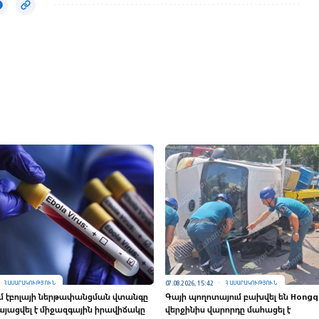
07.08.2026, 15:42
ՀԱՍԱՐԱԿՈՒԹՅՈՒՆ
ՀԱՍԱՐԱԿՈՒԹՅՈՒՆ
մ էբոլայի ներթափանցման վտանգը
Գայի պողոտայում բախվել են Hongqi-
կայացվել է միջազգային իրավիճակը
վերջինիս վարորդը մահացել է