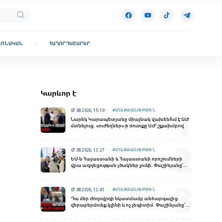
ՏՈՆԱԿԱՆ
ՀԱՂՈՐԴԱՇԱՐԵՐ
Կարևոր է
07.08.2026, 15:10
ՔԱՂԱՔԱԿԱՆՈՒԹՅՈՒՆ
Նարեկ Կարապետյանը միայնակ վախենո՞ւմ է ԱԺ
մտնելուց․ «ուժեղներ»-ի մուտքը ԱԺ՝ շքախմբով
07.08.2026, 13:27
ՔԱՂԱՔԱԿԱՆՈՒԹՅՈՒՆ
ԵՄ-ն Հայաստանի և Հայաստանի որոշումների
վրա ազդեցության լծակներ չունի. Փաշինյանը՝
ռուս լրագրողներին
07.08.2026, 12:41
ՔԱՂԱՔԱԿԱՆՈՒԹՅՈՒՆ
Դա մեր ժողովրդի նկատմամբ անհարգալից
վերաբերմունք կլինի և ոչ լեգիտիմ․ Փաշինյանը՝
ԵՄ-ԵՏՄ հարցով հանրաքվե անցկացնելու մասին