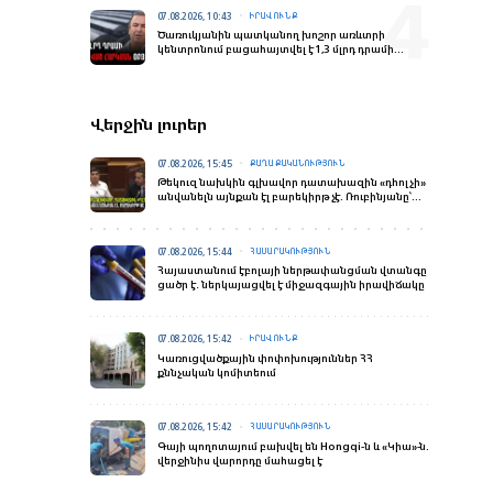
07.08.2026, 10:43
ԻՐԱՎՈՒՆՔ
Ծառուկյանին պատկանող խոշոր առևտրի
կենտրոնում բացահայտվել է 1,3 մլրդ դրամի
թաքցված հարկման օբյեկտ․ ՊԵԿ
Վերջին լուրեր
07.08.2026, 15:45
ՔԱՂԱՔԱԿԱՆՈՒԹՅՈՒՆ
Թեկուզ նախկին գլխավոր դատախազին «դհոլչի»
անվանելն այնքան էլ բարեկիրթ չէ. Ռուբինյանը՝
Մեսրոպ Մանուկյանին
07.08.2026, 15:44
ՀԱՍԱՐԱԿՈՒԹՅՈՒՆ
Հայաստանում էբոլայի ներթափանցման վտանգը
ցածր է․ ներկայացվել է միջազգային իրավիճակը
07.08.2026, 15:42
ԻՐԱՎՈՒՆՔ
Կառուցվածքային փոփոխություններ ՀՀ
քննչական կոմիտեում
07.08.2026, 15:42
ՀԱՍԱՐԱԿՈՒԹՅՈՒՆ
Գայի պողոտայում բախվել են Hongqi-ն և «Կիա»-ն.
վերջինիս վարորդը մահացել է