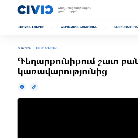
Քաղաքացիակենտրոն
լրատվություն
ՎԵՐՋԻՆ ԼՈՒՐԵՐ
ՔԱՂԱՔԱԿԱՆՈՒԹՅՈՒՆ
ՏՆՏԵՍՈՒԹՅՈՒ
02.06.2026
ՀԱՍԱՐԱԿՈՒԹՅՈՒՆ
Գեղարքունիքում շատ բան
կառավարությունից