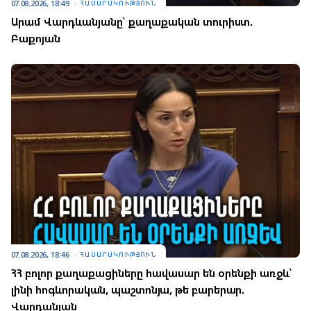
07.08.2026, 18:49
ՀԱՍԱՐԱԿՈՒԹՅՈՒՆ
Արամ Վարդևանյանը՝ քաղաքական տուրիստ.
Բաքոյան
07.08.2026, 18:46
ՀԱՍԱՐԱԿՈՒԹՅՈՒՆ
ՀՀ բոլոր քաղաքացիները հավասար են օրենքի առջև՝
լինի հոգևորական, պաշտոնյա, թե բարերար.
Վարդանյան