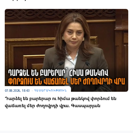
07.08.2026, 18:43
ՀԱՍԱՐԱԿՈՒԹՅՈՒՆ
Դարձել են բարերար ու հիմա թանկով փորձում են
վաճառել մեր ժողովրդի վրա. Գասպարյան