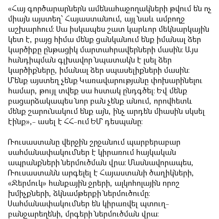
«Հայ գործարարներն ամենահաջողակների թվում են ոչ
միայն այստեղ՝ Հայաստանում, այլ նաև ամբողջ
աշխարհում։ Սա իսկապես շատ կարևոր մեկնարկային
կետ է, բայց հիմա մենք ցանկանում ենք իմանալ ձեր
կարծիքը ընթացիկ մարտահրավերների մասին։ Այս
հանդիպման գլխավոր նպատակն է լսել ձեր
կարծիքները, իմանալ ձեր սպասելիքների մասին։
Մենք այստեղ չենք Կառավարությանը փոխարինելու
համար, թույլ տվեք սա հստակ ընդգծել։ Եվ մենք
բացարձակապես նոր բան չենք անում, որովհետև
մենք շարունակում ենք այն, ինչ արդեն միասին սկսել
էինք»,- ասել է ՀՀ-ում ԵՄ դեսպանը։
Ռուսաստանը վերջին շրջանում պարբերաբար
սահմանափակումներ է կիրառում հայկական
ապրանքների ներմուծման վրա։ Մասնավորապես,
Ռուսաստանն արգելել է Հայաստանի ծաղիկների,
«Ջերմուկ» հանքային ջրերի, ալկոհոլային որոշ
խմիչքների, ձկնամթերքի ներմուծումը։
Սահմանափակումներ են կիրառվել պտուղ-
բանջարեղենի, մրգերի ներմուծման վրա։