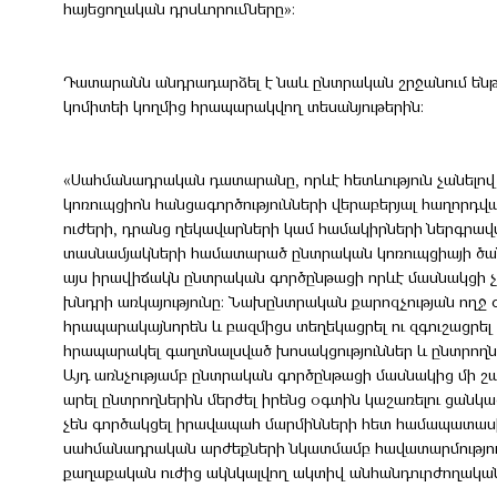
հայեցողական դրսևորումները»։
Դատարանն անդրադարձել է նաև ընտրական շրջանում ենթա
կոմիտեի կողմից հրապարակվող տեսանյութերին։
«Սահմանադրական դատարանը, որևէ հետևություն չանելով
կոռուպցիոն հանցագործությունների վերաբերյալ հաղորդվ
ուժերի, դրանց ղեկավարների կամ համակիրների ներգրավվ
տասնամյակների համատարած ընտրական կոռուպցիայի ծա
այս իրավիճակն ընտրական գործընթացի որևէ մասնակցի չ
խնդրի առկայությունը։ Նախընտրական քարոզչության ողջ
հրապարակայնորեն և բազմիցս տեղեկացրել ու զգուշացրե
հրապարակել գաղտնալսված խոսակցություններ և ընտրողներ
Այդ առնչությամբ ընտրական գործընթացի մասնակից մի շ
արել ընտրողներին մերժել իրենց օգտին կաշառելու ցան
չեն գործակցել իրավապահ մարմինների հետ համապատասխ
սահմանադրական արժեքների նկատմամբ հավատարմություն
քաղաքական ուժից ակնկալվող ակտիվ անհանդուրժողական