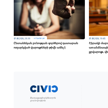
07.08.2026, 20:30
07.08.2026, 19:45
ԻՐԱՎՈՒՆՔ
Ընտանեկան բռնության գործերով դատարան
Շիրակի մարզ
ուղարկված վարույթների թիվն աճել է
առանձնապես 
քրվարույթ, վ
Քաղաքացիակենտրոն
լրատվություն