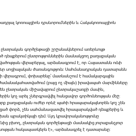
դրյալ կոռուպցիոն դրսևորումներին և Հակակոռուպցիոն
 ընտրական գործընթացի շրջանակներում առերևույթ
ած դեպքերում ընտրություններին մասնակցող քաղաքական
ածության վերաբերյալ, արձանագրում է, որ Հայաստանն ունի
նր սոցիալական ժառանգություն։ Սահմանադրական դատարանն
ի վերագրում, փոխարենը՝ մատնանշում է համակարգային
 ժամանակահատվածում (բայց ոչ միայն) իրավապահ մարմինները
լ են ընտրական միջավայրում ընտրակաշառքի մասին,
ին կոչ արել չներգրավվել հանցավոր գործունեության մեջ։
արք քաղաքական ուժեր որևէ պահի հրապարակայնորեն կոչ չեն
կացած փորձ, չեն սահմանազատվել հրապարակված դեպքերից և
ան պրակտիկայի դեմ։ Այդ կրավորականությունը
ից բխող, ընտրական գործընթացի մասնակից յուրաքանչյուր
ության հակապատկերն է»,-արձանագրել է դատարանը։