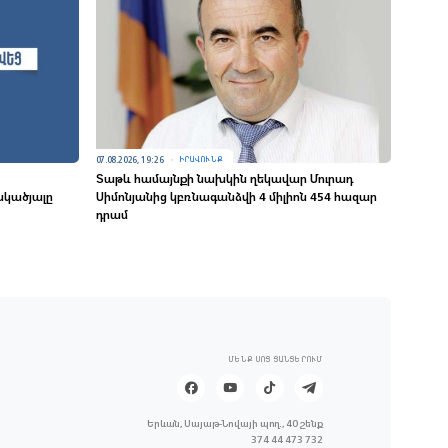
07.08.2026, 19:26
ԻՐԱՎՈՒՆՔ
Տաթև համայնքի նախկին ղեկավար Մուրադ
սկածյալը
Սիմոնյանից կբռնագանձվի 4 միլիոն 454 հազար
դրամ
ՄԵՆՔ ՍՈՑ ՑԱՆՑԵՐՈՒՄ
Երևան, Սայաթ-Նովայի պող., 40 շենք
374 44 473 732