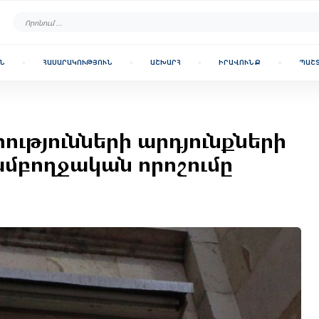
Ն
ՀԱՍԱՐԱԿՈՒԹՅՈՒՆ
ԱՇԽԱՐՀ
ԻՐԱՎՈՒՆՔ
ՊԱՇ
ությունների արդյունքների
ամբողջական որոշումը