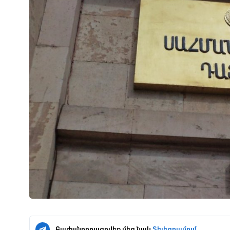
Բաժանորդագրվեք մեզ նաև
Տելեգրամում