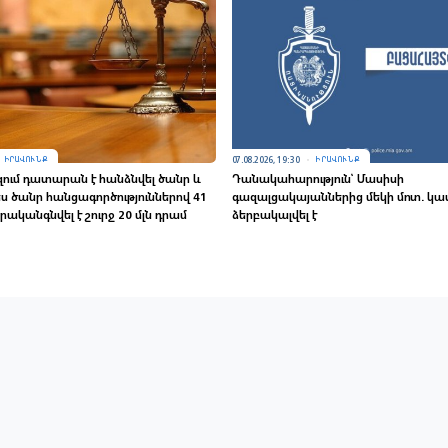
07.08.2026, 19:30
ԻՐԱՎՈՒՆՔ
ԻՐԱՎՈՒՆՔ
ում դատարան է հանձնվել ծանր և
Դանակահարություն՝ Մասիսի
ծանր հանցագործություններով 41
գազալցակայաններից մեկի մոտ. կա
երականգնվել է շուրջ 20 մլն դրամ
ձերբակալվել է