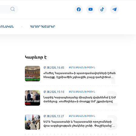
ՏՈՆԱԿԱՆ
ՀԱՂՈՐԴԱՇԱՐԵՐ
Կարևոր է
07.08.2026, 16:45
ՔԱՂԱՔԱԿԱՆՈՒԹՅՈՒՆ
«Ուժեղ Հայաստան»-ի պատգամավորների էժան
հնարքը. Էջմիածին չգնացին, բայց դահլիճում
«ներկայություն» ապահովեցին
07.08.2026, 15:10
ՔԱՂԱՔԱԿԱՆՈՒԹՅՈՒՆ
Նարեկ Կարապետյանը միայնակ վախենո՞ւմ է ԱԺ
մտնելուց․ «ուժեղներ»-ի մուտքը ԱԺ՝ շքախմբով
07.08.2026, 13:27
ՔԱՂԱՔԱԿԱՆՈՒԹՅՈՒՆ
ԵՄ-ն Հայաստանի և Հայաստանի որոշումների
վրա ազդեցության լծակներ չունի. Փաշինյանը՝
ռուս լրագրողներին