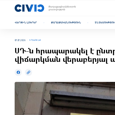
Քաղաքացիակենտրոն
լրատվություն
ՎԵՐՋԻՆ ԼՈՒՐԵՐ
ՔԱՂԱՔԱԿԱՆՈՒԹՅՈՒՆ
ՏՆՏԵՍՈՒԹՅՈՒ
07.07.2026
ԻՐԱՎՈՒՆՔ
ՍԴ-ն հրապարակել է ընտր
վիճարկման վերաբերյալ 