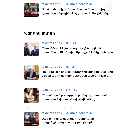
07.08.2026, 12:41
ՔԱՂԱՔԱԿԱՆՈՒԹՅՈՒՆ
Դա մեր ժողովրդի նկատմամբ անհարգալից
վերաբերմունք կլինի և ոչ լեգիտիմ․ Փաշինյանը՝
ԵՄ-ԵՏՄ հարցով հանրաքվե անցկացնելու մասին
Վերջին լուրեր
07.08.2026, 21:00
ԱՇԽԱՐՀ
Պուտինն ու ԱՄԷ նախագահը քննարկել են
իրավիճակը Մերձավոր Արևելքում և Ուկրաինայում
07.08.2026, 20:45
ԱՇԽԱՐՀ
Թրամփը նոր հրամանագրերով սահմանափակում
է ծննդյան իրավունքով ԱՄՆ քաղաքացիության
տրամադրումը
07.08.2026, 20:30
ԻՐԱՎՈՒՆՔ
Ընտանեկան բռնության գործերով դատարան
ուղարկված վարույթների թիվն աճել է
07.08.2026, 20:00
ՔԱՂԱՔԱԿԱՆՈՒԹՅՈՒՆ
Սամվել Կարապետյանը ընտրության
արդյունքներից հետևություն չի արել