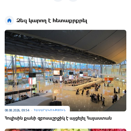
Ձեզ կարող է հետաքրքրել
08.08.2026, 09:54
ՀԱՍԱՐԱԿՈՒԹՅՈՒՆ
Հուլիսին քանի զբոսաշրջիկ է այցելել Հայաստան