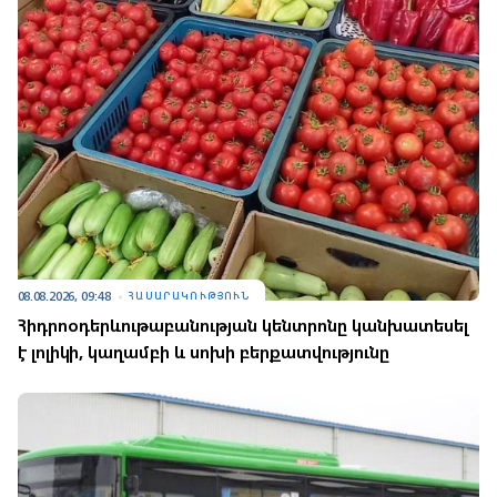
08.08.2026, 09:48
ՀԱՍԱՐԱԿՈՒԹՅՈՒՆ
Հիդրոօդերևութաբանության կենտրոնը կանխատեսել
է լոլիկի, կաղամբի և սոխի բերքատվությունը