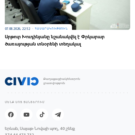
07.08.2026, 22:52
ՀԱՍԱՐԱԿՈՒԹՅՈՒՆ
Արթուր Խուդինյանը նշանակվել է Փրկարար
ծառայության տնօրենի տեղակալ
Քաղաքացիակենտրոն
լրատվություն
ՄԵՆՔ ՍՈՑ ՑԱՆՑԵՐՈՒՄ
Երևան, Սայաթ-Նովայի պող., 40 շենք
374 44 473 732