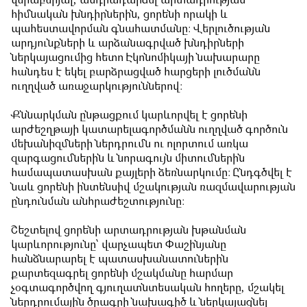
վերաբերյալ, անդրադարձել արտադրության
հիմնական խնդիրներին, ցորենի որակի և
պահեստավորման գնահատմանը: Վերլուծության
արդյունքների և արձանագրված խնդիրների
ներկայացումից հետո Էկոնոմիկայի նախարարը
հանդես է եկել բարձրացված հարցերի լուծմանն
ուղղված առաջարկություններով:
Քննարկման ընթացքում կարևորվել է ցորենի
արժեշղթայի կատարելագործմանն ուղղված գործուն
մեխանիզմների ներդրումն ու ոլորտում առկա
զարգացումներին և նորագույն միտումներին
համապատասխան քայլերի ձեռնարկումը: Ընդգծվել է
նաև ցորենի ինտենսիվ մշակության ռազմավարության
ընդունման անհրաժեշտությունը:
Շեշտելով ցորենի արտադրության խթանման
կարևորությունը՝ վարչապետ Փաշինյանը
հանձնարարել է պատասխանատուներին
քարտեզագրել ցորենի մշակմանը հարմար
չօգտագործվող գյուղատնտեսական հողերը, մշակել
ներդրումային ծրագրի նախագիծ և ներկայացնել