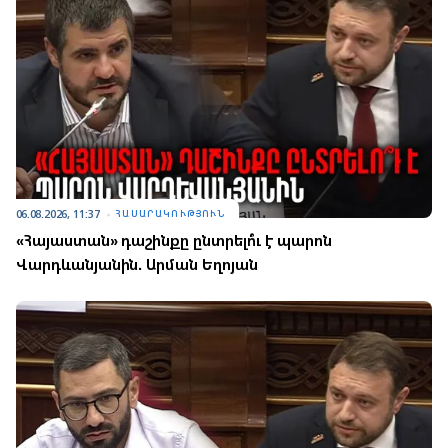
06.08.2026, 11:37
ՀԱՍԱՐԱԿՈՒԹՅՈՒՆ
«Հայաստան» դաշինքը ընտրելո՞ւ է պարոն
Վարդևանյանին. Արման Եղոյան