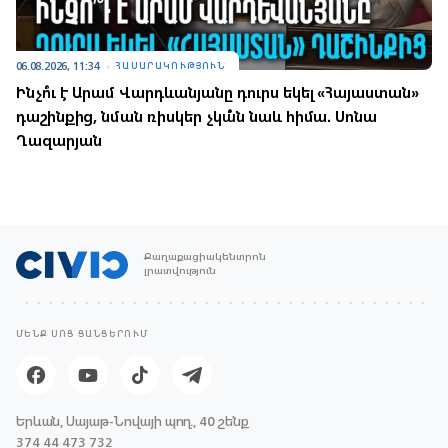
06.08.2026, 11:34
ՀԱՍԱՐԱԿՈՒԹՅՈՒՆ
Ինչո՞ւ է Արամ Վարդևանյանը դուրս եկել «Հայաստան»
դաշինքից, նման ռիսկեր չկա՞ն նաև հիմա. Սոնա
Ղազարյան
Քաղաքացիակենտրոն
լրատվություն
ՄԵՆՔ ՍՈՑ ՑԱՆՑԵՐՈՒՄ
Երևան, Սայաթ-Նովայի պող., 40 շենք
374 44 473 732