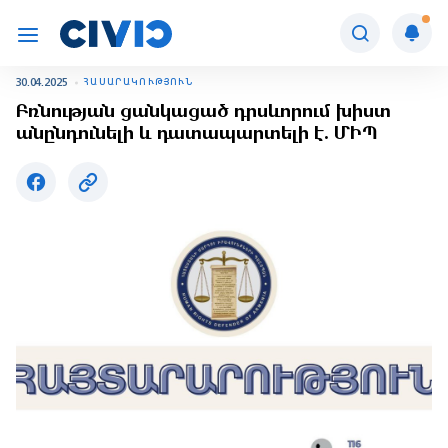
30.04.2025
ՀԱՍԱՐԱԿՈՒԹՅՈՒՆ
Բռնության ցանկացած դրսևորում խիստ
անընդունելի և դատապարտելի է. ՄԻՊ