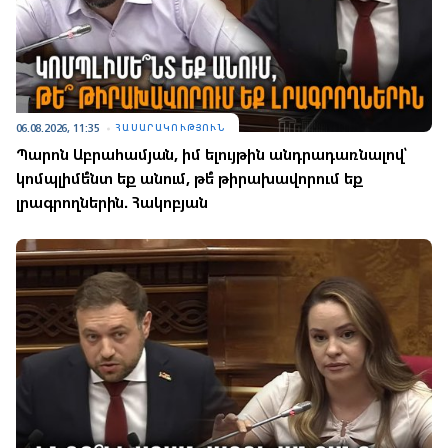
06.08.2026, 11:35
ՀԱՍԱՐԱԿՈՒԹՅՈՒՆ
Պարոն Աբրահամյան, իմ ելույթին անդրադառնալով՝
կոմպլիմե՞նտ եք անում, թե՞ թիրախավորում եք
լրագրողներին. Հակոբյան