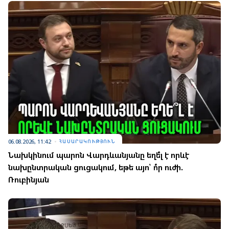
06.08.2026, 11:42
ՀԱՍԱՐԱԿՈՒԹՅՈՒՆ
Նախկինում պարոն Վարդևանյանը եղե՞լ է որևէ
նախընտրական ցուցակում, եթե այո՝ ո՞ր ուժի.
Ռուբինյան