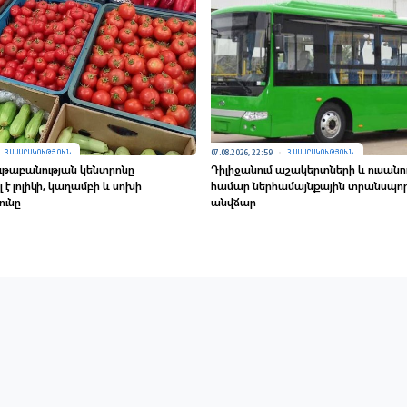
07.08.2026, 22:59
ՀԱՍԱՐԱԿՈՒԹՅՈՒՆ
ՀԱՍԱՐԱԿՈՒԹՅՈՒՆ
ւթաբանության կենտրոնը
Դիլիջանում աշակերտների և ուսանո
է լոլիկի, կաղամբի և սոխի
համար ներհամայնքային տրանսպո
ունը
անվճար