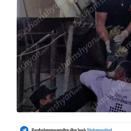
Բաժանորդագրվեք մեզ նաև
Տելեգրամում