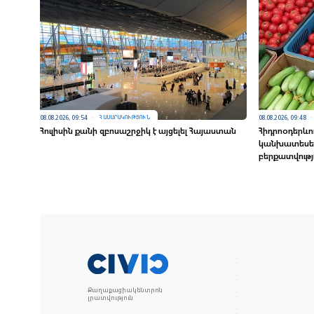
08.08.2026, 09:54
08.08.2026, 09:48
ՀԱՍԱՐԱԿՈՒԹՅՈՒՆ
Հուլիսին քանի զբոսաշրջիկ է այցելել Հայաստան
Հիդրոօդերևո
կանխատեսել 
բերքատվությ
Քաղաքացիակենտրոն
լրատվություն