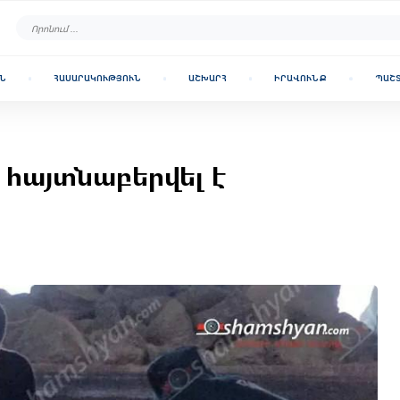
Ն
ՀԱՍԱՐԱԿՈՒԹՅՈՒՆ
ԱՇԽԱՐՀ
ԻՐԱՎՈՒՆՔ
ՊԱՇ
 հայտնաբերվել է