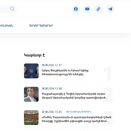
ՏՈՆԱԿԱՆ
ՀԱՂՈՐԴԱՇԱՐԵՐ
Կարևոր է
08.08.2026, 12:37
Նիկոլ Փաշինյանն ու Իլհամ Ալիևը
հեռախոսազրույց են ունեցել
08.08.2026, 12:08
Բացահայտվել է Հովիկ Աբրահամյանի որդու՝
Արգամ Աբրահամյանի կողմից պատվիրված
սպանության դեպքը
07.08.2026, 16:45
ՔԱՂԱՔԱԿԱՆՈՒԹՅՈՒՆ
«Ուժեղ Հայաստան»-ի պատգամավորների էժան
հնարքը. Էջմիածին չգնացին, բայց դահլիճում
«ներկայություն» ապահովեցին