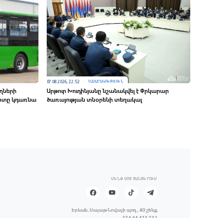
07.08.2026, 22:52
ՀԱՍԱՐԱԿՈՒԹՅՈՒՆ
ղների
Արթուր Խուդինյանը նշանակվել է Փրկարար
րտը կդառնա
ծառայության տնօրենի տեղակալ
ՄԵՆՔ ՍՈՑ ՑԱՆՑԵՐՈՒՄ
Երևան, Սայաթ-Նովայի պող., 40 շենք
374 44 473 732