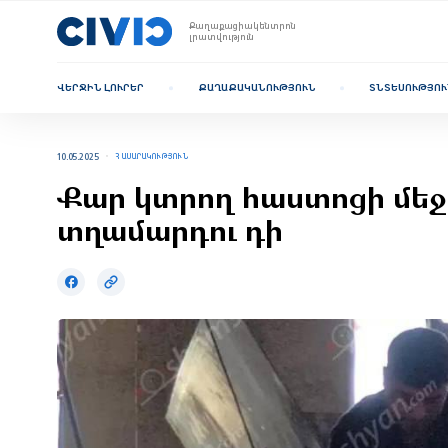
Քաղաքացիակենտրոն
լրատվություն
ՎԵՐՋԻՆ ԼՈՒՐԵՐ
ՔԱՂԱՔԱԿԱՆՈՒԹՅՈՒՆ
ՏՆՏԵՍՈՒԹՅՈՒ
10.05.2025
ՀԱՍԱՐԱԿՈՒԹՅՈՒՆ
Քար կտրող հաստոցի մեջ
տղամարդու դի