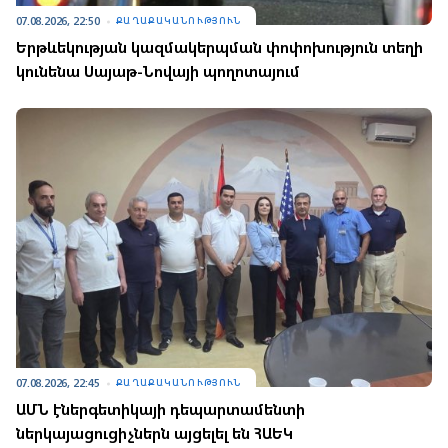
07.08.2026, 22:50
ՔԱՂԱՔԱԿԱՆՈՒԹՅՈՒՆ
Երթևեկության կազմակերպման փոփոխություն տեղի
կունենա Սայաթ-Նովայի պողոտայում
07.08.2026, 22:45
ՔԱՂԱՔԱԿԱՆՈՒԹՅՈՒՆ
ԱՄՆ էներգետիկայի դեպարտամենտի
ներկայացուցիչներն այցելել են ՀԱԵԿ