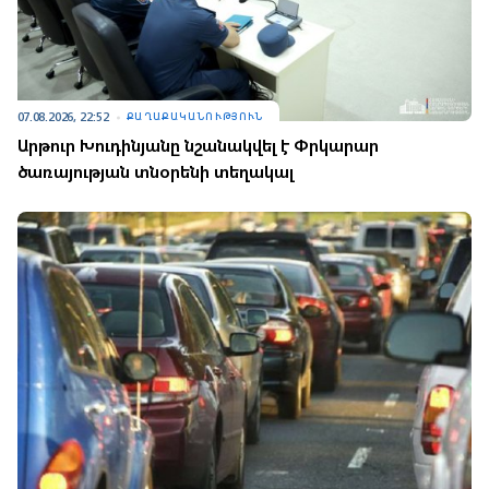
07.08.2026, 22:52
ՔԱՂԱՔԱԿԱՆՈՒԹՅՈՒՆ
Արթուր Խուդինյանը նշանակվել է Փրկարար
ծառայության տնօրենի տեղակալ