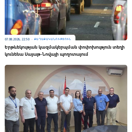
07.08.2026, 22:50
ՔԱՂԱՔԱԿԱՆՈՒԹՅՈՒՆ
Երթևեկության կազմակերպման փոփոխություն տեղի
կունենա Սայաթ-Նովայի պողոտայում