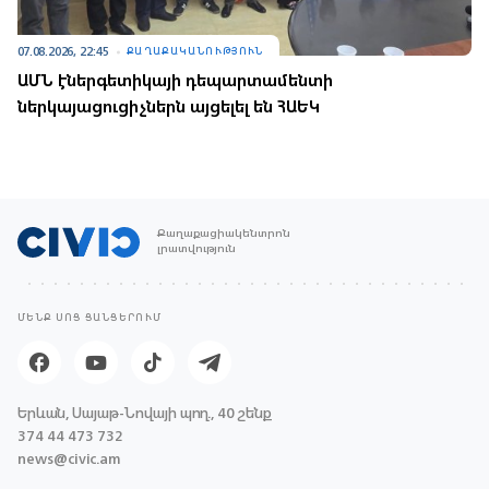
07.08.2026, 22:45
ՔԱՂԱՔԱԿԱՆՈՒԹՅՈՒՆ
ԱՄՆ էներգետիկայի դեպարտամենտի
ներկայացուցիչներն այցելել են ՀԱԵԿ
Քաղաքացիակենտրոն
լրատվություն
ՄԵՆՔ ՍՈՑ ՑԱՆՑԵՐՈՒՄ
Երևան, Սայաթ-Նովայի պող., 40 շենք
374 44 473 732
news@civic.am