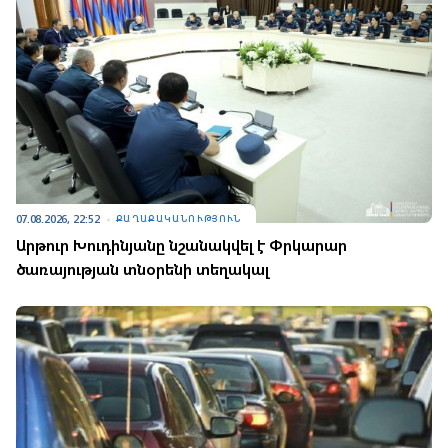
07.08.2026, 22:52
ՔԱՂԱՔԱԿԱՆՈՒԹՅՈՒՆ
Արթուր Խուդինյանը նշանակվել է Փրկարար
ծառայության տնօրենի տեղակալ