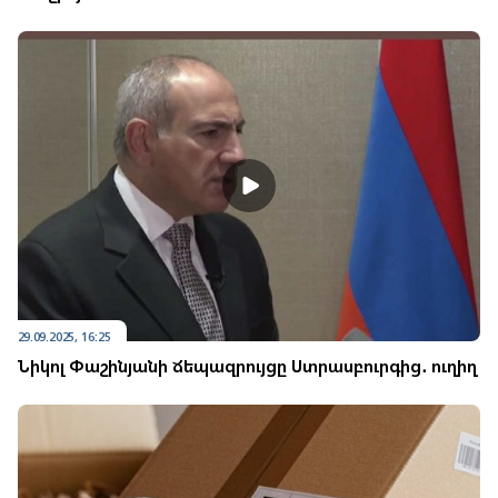
29.09.2025, 16:25
Նիկոլ Փաշինյանի ճեպազրույցը Ստրասբուրգից․ ուղիղ