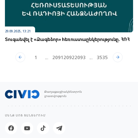
29.09.2025, 13:21
Տուգանվել է «Ձագեձոր» հեռուստաընկերությունը. ՀՌՀ
1
...
2091
2092
2093
...
3535
Քաղաքացիակենտրոն
լրատվություն
ՄԵՆՔ ՍՈՑ ՑԱՆՑԵՐՈՒՄ