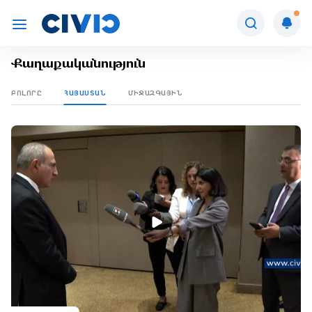
Քաղաքականություն
ԲՈԼՈՐԸ
ՀԱՅԱՍՏԱՆ
ՄԻՋԱԶԳԱՅԻՆ