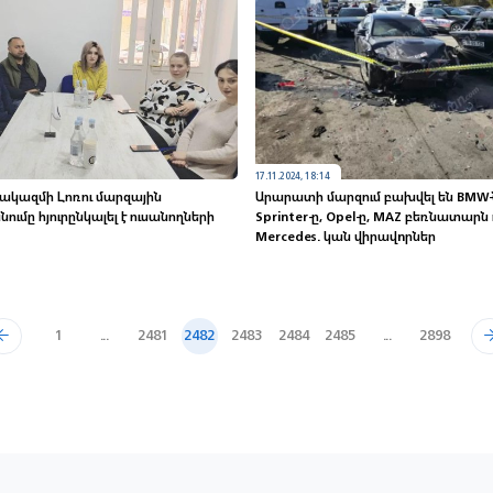
17.11.2024, 18:14
կազմի Լոռու մարզային
Արարատի մարզում բախվել են BMW-ն
ւմը հյուրընկալել է ուսանողների
Sprinter-ը, Opel-ը, MAZ բեռնատարն ո
Mercedes. կան վիրավnրներ
1
...
2481
2482
2483
2484
2485
...
2898