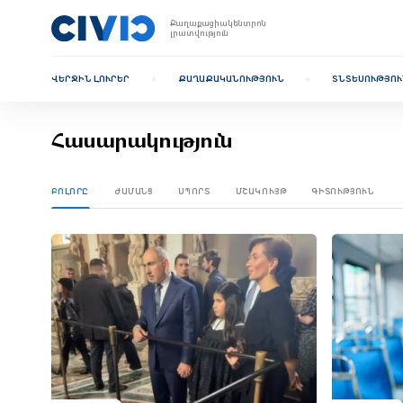
Քաղաքացիակենտրոն
լրատվություն
ՎԵՐՋԻՆ ԼՈՒՐԵՐ
ՔԱՂԱՔԱԿԱՆՈՒԹՅՈՒՆ
ՏՆՏԵՍՈՒԹՅՈՒ
Հասարակություն
ԲՈԼՈՐԸ
ԺԱՄԱՆՑ
ՍՊՈՐՏ
ՄՇԱԿՈՒՅԹ
ԳԻՏՈՒԹՅՈՒՆ