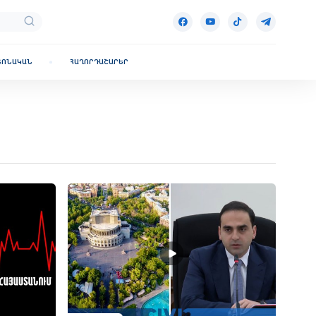
ՏՈՆԱԿԱՆ
ՀԱՂՈՐԴԱՇԱՐԵՐ