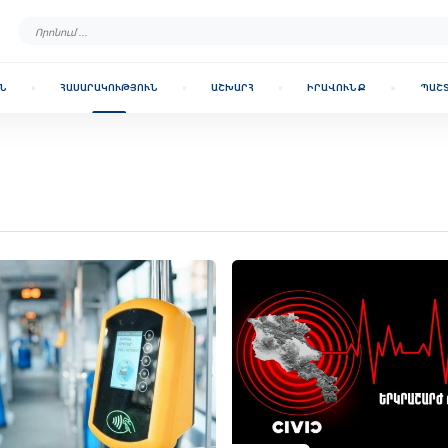
Ն
ՀԱՍԱՐԱԿՈՒԹՅՈՒՆ
ԱՇԽԱՐՀ
ԻՐԱՎՈՒՆՔ
ՊԱՇ