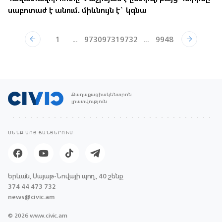
սաբոտաժ է անում. միևնույն է` կգնա
1
...
9730
9731
9732
...
9948
Քաղաքացիակենտրոն
լրատվություն
ՄԵՆՔ ՍՈՑ ՑԱՆՑԵՐՈՒՄ
Երևան, Սայաթ-Նովայի պող., 40 շենք
374 44 473 732
news@civic.am
© 2026 www.civic.am