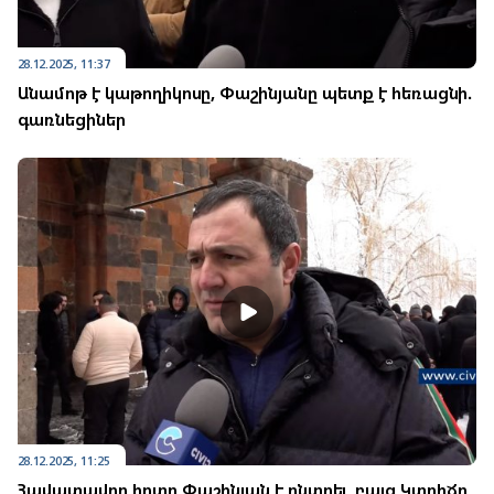
28.12.2025, 11:37
Անամոթ է կաթողիկոսը, Փաշինյանը պետք է հեռացնի.
գառնեցիներ
28.12.2025, 11:25
Հավատավոր հոտը Փաշինյան է ընտրել, բայց Կտրիճը