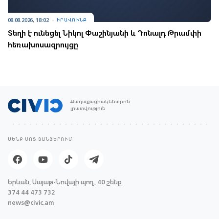
08.08.2026, 18:02
ԻՐԱՎՈՒՆՔ
Տեղի է ունեցել Նիկոլ Փաշինյանի և Դոնալդ Թրամփի
հեռախոսազրույցը
Քաղաքացիակենտրոն
լրատվություն
ՄԵՆՔ ՍՈՑ ՑԱՆՑԵՐՈՒՄ
Երևան, Սայաթ-Նովայի պող., 40 շենք
374 44 473 732
news@civic.am