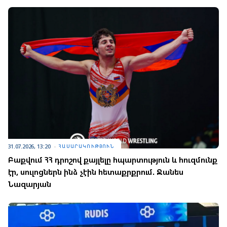
31.07.2026, 13:20
ՀԱՍԱՐԱԿՈՒԹՅՈՒՆ
Բաքվում ՀՀ դրոշով քայլելը հպարտություն և հուզմունք
էր, սուլոցներն ինձ չէին հետաքրքրում. Ջանես
Նազարյան