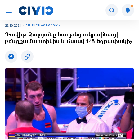
28.10.2021
ՀԱՍԱՐԱԿՈՒԹՅՈՒՆ
Դավիթ Չալոյանը հաղթեց ուկրաինացի
բռնցքամարտիկին և մտավ 1/8 եզրափակիչ