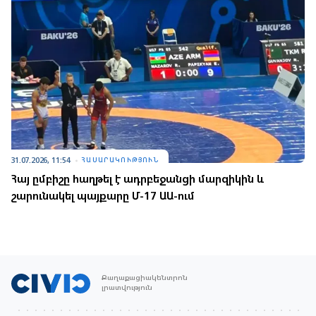
31.07.2026, 11:54
ՀԱՍԱՐԱԿՈՒԹՅՈՒՆ
Հայ ըմբիշը հաղթել է ադրբեջանցի մարզիկին և
շարունակել պայքարը Մ-17 ԱԱ-ում
Քաղաքացիակենտրոն
լրատվություն