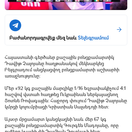
Բաժանորդագրվեք մեզ նաև
Տելեգրամում
Հայաստանի գերծանր քաշային բռնցքամարտիկ
Դավիթ Չալոյանը հաղթանակով մեկնարկեց
Բելգրադում անցկացվող բռնցքամարտի աշխարհի
առաջնությունը:
Մեր +92 կգ քաշային մարզիկը 1/16 եզրափակիչում 4:1
հաշվով վստահ հաղթեց Ուկրաինան ներկայացնող
Ցոտնե Ռովագային: Հաջորդ փուլում Դավիթ Չալոյանը
կմրցի կոլումբիացի Կրիստիան Սալսեդոյի հետ:
Այսօր մրցամարտ կանցկացնի նաև մեր 67 կգ
քաշային բռնցքամարտիկ Գուրգեն Մադոյանը, որը
ուժերը կչափի լեհ Դամիան Դուրկաչի հետ։