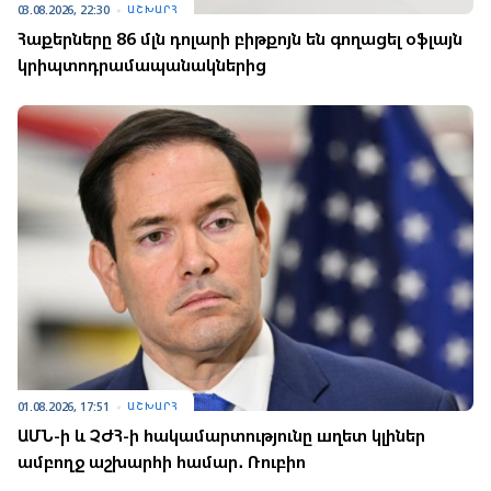
03.08.2026, 22:30
ԱՇԽԱՐՀ
Հաքերները 86 մլն դոլարի բիթքոյն են գողացել օֆլայն
կրիպտոդրամապանակներից
01.08.2026, 17:51
ԱՇԽԱՐՀ
ԱՄՆ-ի և ՉԺՀ-ի hակամարտությունը шղետ կլիներ
ամբողջ աշխարհի համար․ Ռուբիո