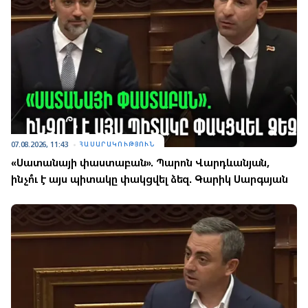
07.08.2026, 11:43
ՀԱՍԱՐԱԿՈՒԹՅՈՒՆ
«Սատանայի փաստաբան». Պարոն Վարդևանյան,
ինչո՞ւ է այս պիտակը փակցվել ձեզ. Գարիկ Սարգսյան