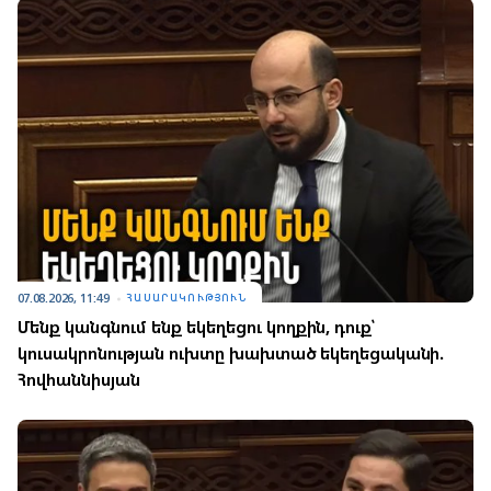
07.08.2026, 11:49
ՀԱՍԱՐԱԿՈՒԹՅՈՒՆ
Մենք կանգնում ենք եկեղեցու կողքին, դուք՝
կուսակրոնության ուխտը խախտած եկեղեցականի.
Հովհաննիսյան