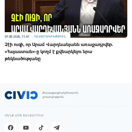
07.08.2026, 11:41
ՀԱՍԱՐԱԿՈՒԹՅՈՒՆ
Չէի ուզի, որ Արամ Վարդևանյանն առաջադրվեր.
«Հայաստան»-ը կողմ է քվեարկելու նրա
թեկնածությանը
Քաղաքացիակենտրոն
լրատվություն
ՄԵՆՔ ՍՈՑ ՑԱՆՑԵՐՈՒՄ