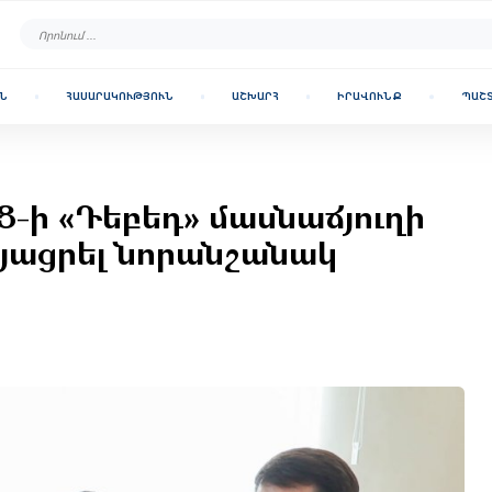
Ն
ՀԱՍԱՐԱԿՈՒԹՅՈՒՆ
ԱՇԽԱՐՀ
ԻՐԱՎՈՒՆՔ
ՊԱՇ
-ի «Դեբեդ» մասնաճյուղի
յացրել նորանշանակ