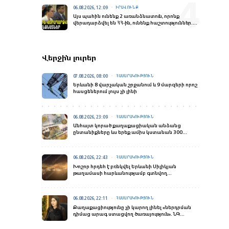
06.08.2026, 12:09
ԻՐԱՎՈՒՆՔ
Այս պահին ունենք 2 առանձնատուն, որոնք
վերադարձվել են ՀՀ-ին, ունենք հաշտություններ.
Գլխավոր դատախազ
Վերջին լուրեր
07.08.2026, 08:00
ՀԱՍԱՐԱԿՈՒԹՅՈՒՆ
Երևանի 8 վարչական շրջանում և 9 մարզերի որոշ
հասցեներում լույս չի լինի
06.08.2026, 23:09
ՀԱՍԱՐԱԿՈՒԹՅՈՒՆ
Անհայտ կորած քաղաքացիական անձանց
ընտանիքները ևս երեք ամիս կստանան 300
հազար դրամ աջակցություն
06.08.2026, 22:43
ՀԱՍԱՐԱԿՈՒԹՅՈՒՆ
Խոշոր հրդեհ է բռնկվել Երևանի Սիլիկյան
թաղամասի հարևանությամբ գտնվող
աղբավայրում
06.08.2026, 22:11
ՀԱՍԱՐԱԿՈՒԹՅՈՒՆ
Քաղաքացիությունը չի կարող լինել «ներդրման
դիմաց արագ ստացվող ծառայություն». ՆԳ
նախարար