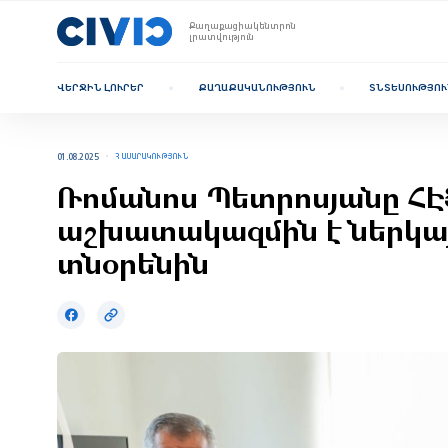
Քաղաքացիակենտրոն
լրատվություն
ՎԵՐՋԻՆ ԼՈՒՐԵՐ
ՔԱՂԱՔԱԿԱՆՈՒԹՅՈՒՆ
ՏՆՏԵՍՈՒԹՅՈՒ
01.08.2025
ՀԱՍԱՐԱԿՈՒԹՅՈՒՆ
Ռոմանոս Պետրոսյանը ՀԷՑ
աշխատակազմին է ներկա
տնօրենին