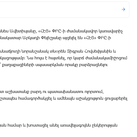
ննես Ավետիսյանը, «ՀԷՑ» ՓԲԸ-ի ժամանակավոր կառավարիչ
ակատար Արկադի Փելեշյանը այցելել են «ՀԷՑ» ՓԲԸ-ի
սնաճյուղի նորանշանակ տնօրեն Տիգրան Հովսեփյանին և
ցությամբ։ Նա հույս է հայտնել, որ կարճ ժամանակամիջոցում
ր՝ քաղաքացիների սպասարկման որակը բարձրացնելու
վետ աշխատանք բարդ ու պատասխանատու ոլորտում,
տապես համագործակցել և ամենայն աջակցություն ցուցաբերել
թյան համար և խոստացել անել առավելագույնն ընկերության