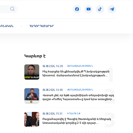
ՏՈՆԱԿԱՆ
ՀԱՂՈՐԴԱՇԱՐԵՐ
Կարևոր է
06.08.2026, 16:28
ՔԱՂԱՔԱԿԱՆՈՒԹՅՈՒՆ
Ինչ հարցեր են քննարկվել ՔՊ խմբակցության
նիստում․ մանրամասնում է խմբակցության
ղեկավարը
06.08.2026, 16:00
ՔԱՂԱՔԱԿԱՆՈՒԹՅՈՒՆ
Վստահ չեմ, որ եթե պալեմիկան տեղափոխվի այդ
դաշտ «Ուժեղ Հայաստան»-ը կամ նրա առաջնորդը
կշահեն․ Ալեքսանյան
06.08.2026, 15:31
ԻՐԱՎՈՒՆՔ
Բացահայտվել է Գագիկ Ծառուկյանի և Սեդրակ
Առուստամյանի կողմից 2.5 մլն դոլար
արժողության գույքի շորթման և առանձնապես
խոշոր չափերով փողերի լվացման դեպք