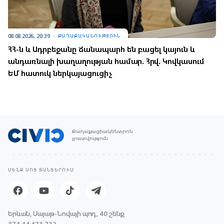
08.08.2026, 20:39
ՔԱՂԱՔԱԿԱՆՈՒԹՅՈՒՆ
ՀՀ-ն և Ադրբեջանը ճանապարհ են բացել կայուն և
անդառնալի խաղաղության համար. Հրվ. Կովկասում
ԵՄ հատուկ ներկայացուցիչ
Քաղաքացիակենտրոն
լրատվություն
ՄԵՆՔ ՍՈՑ ՑԱՆՑԵՐՈՒՄ
Երևան, Սայաթ-Նովայի պող., 40 շենք