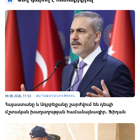
Ձեզ կարող է հետաքրքրել
09.08.2026, 11:53
ՔԱՂԱՔԱԿԱՆՈՒԹՅՈՒՆ
Հայաստանը և Ադրբեջանը շարժվում են դեպի
մշտական խաղաղության համաձայնագիր․ Ֆիդան