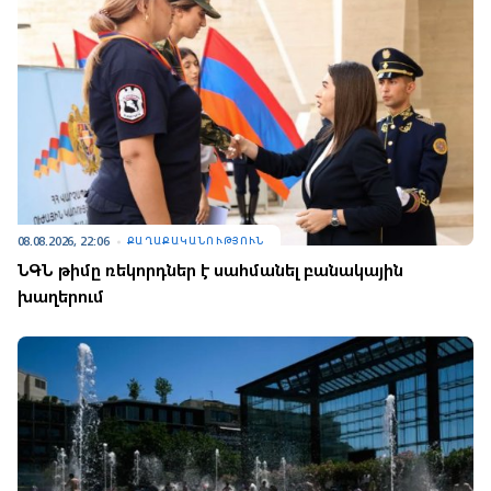
08.08.2026, 22:06
ՔԱՂԱՔԱԿԱՆՈՒԹՅՈՒՆ
ՆԳՆ թիմը ռեկորդներ է սահմանել բանակային
խաղերում