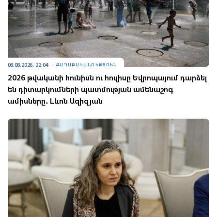
08.08.2026, 22:04
ՔԱՂԱՔԱԿԱՆՈՒԹՅՈՒՆ
2026 թվականի հունիսն ու հուլիսը Եվրոպայում դարձել
են դիտարկումների պատմության ամենաշոգ
ամիսները․ Լևոն Ազիզյան