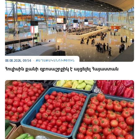
08.08.2026, 09:54
ՔԱՂԱՔԱԿԱՆՈՒԹՅՈՒՆ
Հուլիսին քանի զբոսաշրջիկ է այցելել Հայաստան