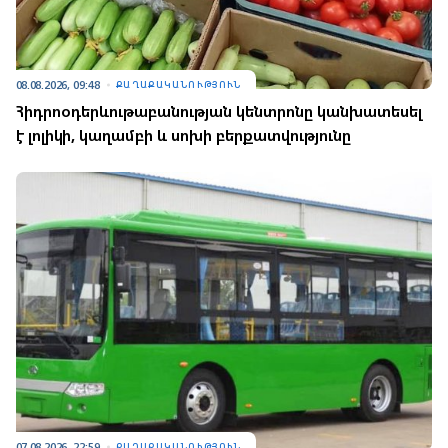
08.08.2026, 09:48
ՔԱՂԱՔԱԿԱՆՈՒԹՅՈՒՆ
Հիդրոօդերևութաբանության կենտրոնը կանխատեսել
է լոլիկի, կաղամբի և սոխի բերքատվությունը
07.08.2026, 22:59
ՔԱՂԱՔԱԿԱՆՈՒԹՅՈՒՆ