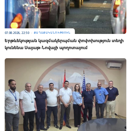
07.08.2026, 22:50
ՔԱՂԱՔԱԿԱՆՈՒԹՅՈՒՆ
Երթևեկության կազմակերպման փոփոխություն տեղի
կունենա Սայաթ-Նովայի պողոտայում