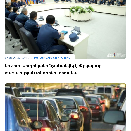
07.08.2026, 22:52
ՔԱՂԱՔԱԿԱՆՈՒԹՅՈՒՆ
Արթուր Խուդինյանը նշանակվել է Փրկարար
ծառայության տնօրենի տեղակալ