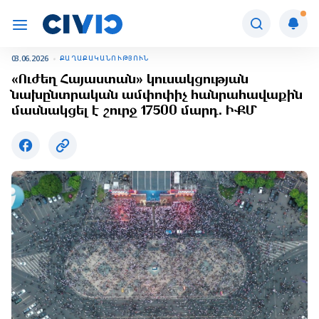
03.06.2026
ՔԱՂԱՔԱԿԱՆՈՒԹՅՈՒՆ
«Ուժեղ Հայաստան» կուսակցության
նախընտրական ամփոփիչ հանրահավաքին
մասնակցել է շուրջ 17500 մարդ․ ԻՔՄ