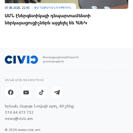
07.08.2026, 22:45
ՔԱՂԱՔԱԿԱՆՈՒԹՅՈՒՆ
ԱՄՆ էներգետիկայի դեպարտամենտի
ներկայացուցիչներն այցելել են ՀԱԵԿ
Քաղաքացիակենտրոն
լրատվություն
ՄԵՆՔ ՍՈՑ ՑԱՆՑԵՐՈՒՄ
Երևան, Սայաթ-Նովայի պող., 40 շենք
374 44 473 732
news@civic.am
© 2026 www.civic.am