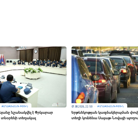
07.08.2026, 22:50
ՔԱՂԱՔԱԿԱՆՈՒԹՅՈՒՆ
ՔԱՂԱՔԱԿԱՆՈՒԹՅՈՒՆ
ինյանը նշանակվել է Փրկարար
Երթևեկության կազմակերպման փոփ
ն տնօրենի տեղակալ
տեղի կունենա Սայաթ-Նովայի պողո