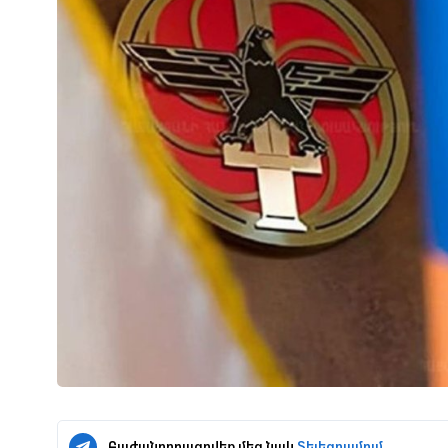
Բաժանորդագրվեք մեզ նաև
Տելեգրամում