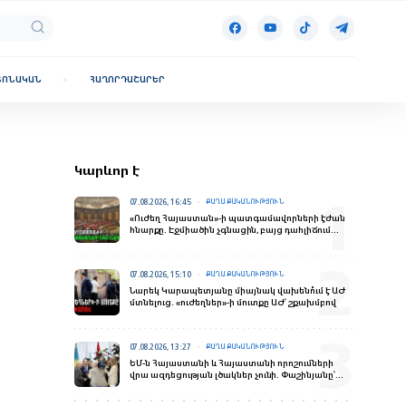
ՏՈՆԱԿԱՆ
ՀԱՂՈՐԴԱՇԱՐԵՐ
Կարևոր է
07.08.2026, 16:45
ՔԱՂԱՔԱԿԱՆՈՒԹՅՈՒՆ
«Ուժեղ Հայաստան»-ի պատգամավորների էժան
հնարքը. Էջմիածին չգնացին, բայց դահլիճում
«ներկայություն» ապահովեցին
07.08.2026, 15:10
ՔԱՂԱՔԱԿԱՆՈՒԹՅՈՒՆ
Նարեկ Կարապետյանը միայնակ վախենո՞ւմ է ԱԺ
մտնելուց․ «ուժեղներ»-ի մուտքը ԱԺ՝ շքախմբով
07.08.2026, 13:27
ՔԱՂԱՔԱԿԱՆՈՒԹՅՈՒՆ
ԵՄ-ն Հայաստանի և Հայաստանի որոշումների
վրա ազդեցության լծակներ չունի. Փաշինյանը՝
ռուս լրագրողներին