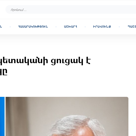
Ն
ՀԱՍԱՐԱԿՈՒԹՅՈՒՆ
ԱՇԽԱՐՀ
ԻՐԱՎՈՒՆՔ
ՊԱՇ
պետականի ցուցակ է
կը