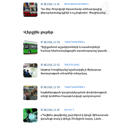
07.08.2026, 12:41
ՔԱՂԱՔԱԿԱՆՈՒԹՅՈՒՆ
Դա մեր ժողովրդի նկատմամբ անհարգալից
վերաբերմունք կլինի և ոչ լեգիտիմ․ Փաշինյանը՝
ԵՄ-ԵՏՄ հարցով հանրաքվե անցկացնելու մասին
Վերջին լուրեր
07.08.2026, 22:59
ՀԱՍԱՐԱԿՈՒԹՅՈՒՆ
Դիլիջանում աշակերտների և ուսանողների
համար ներհամայնքային տրանսպորտը կդառնա
անվճար
07.08.2026, 22:52
ՊԱՇՏՈՆԱԿԱՆ
Արթուր Խուդինյանը նշանակվել է Փրկարար
ծառայության տնօրենի տեղակալ
07.08.2026, 22:50
ՀԱՍԱՐԱԿՈՒԹՅՈՒՆ
Երթևեկության կազմակերպման փոփոխություն
տեղի կունենա Սայաթ-Նովայի պողոտայում
07.08.2026, 22:47
ԱՇԽԱՐՀ
«Դոլֆին» թայֆունը շարժվում է դեպի Չինաստան․
վտանգի տակ է մինչև 30 միլիոն մարդ․ Լևոն
Ազիզյան