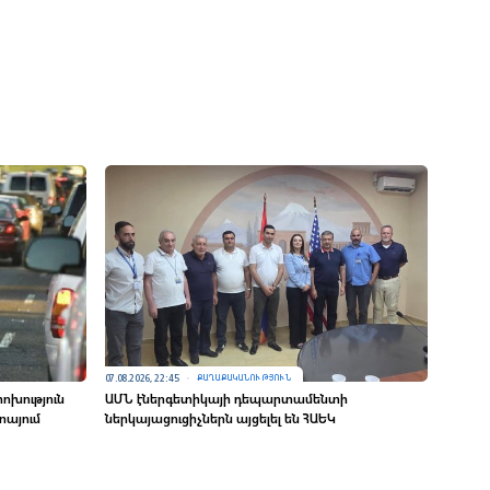
07.08.2026, 22:45
ՔԱՂԱՔԱԿԱՆՈՒԹՅՈՒՆ
ոխություն
ԱՄՆ էներգետիկայի դեպարտամենտի
տայում
ներկայացուցիչներն այցելել են ՀԱԵԿ