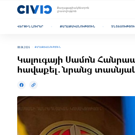
Քաղաքացիակենտրոն
լրատվություն
ՎԵՐՋԻՆ ԼՈՒՐԵՐ
ՔԱՂԱՔԱԿԱՆՈՒԹՅՈՒՆ
ՏՆՏԵՍՈՒԹՅՈՒ
08.04.2026
ՔԱՂԱՔԱԿԱՆՈՒԹՅՈՒՆ
Կալուգայի Սամոն Հանրա
հավաքել․ նրանց տասնյա